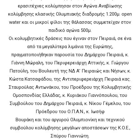
ερασιτέχνες κολύμπησαν στον Αγώνα Αναβίωσης
κολύμβησης κλασικής Ολυμπιακής διαδρομής 1.200μ. open
water και οι μικροί φίλοι της θάλασσας συμμετείχαν στον
παιδικό αγώνα 500μ.
Οι κολυμβητικές δράσεις που έγιναν στον Πειραιά, σε ένα
από τα μεγαλύτερα λιμάνια της Ευρώπης,
πραγματοποιήθηκαν παρουσία του Δημάρχου Πειραιά, κ.
Γιάννη Μώραλη, του Περιφερειάρχη Αττικής, κ. Γιώργου
Πατούλη, του Βουλευτή της ΝΔ Α’ Πειραιώς και Νήσων, κ.
Κώστα Κατσαφάδου, της Αντιπεριφερειάρχη Πειραιά κας.
Σταυρούλας Αντωνάκου, του Προέδρου της Κολυμβητικής
Ομοσπονδίας Ελλάδας, κ. Κυριάκου Γιαννόπουλου, του
Συμβούλου του Δημάρχου Πειραιά, κ. Νίκου Γέμελου, του
Πρόεδρου του Ο.Π.Α.Ν., κ. Ιωσήφ
Βουράκη και του αργυρού Ολυμπιονίκη και τεχνικού
συμβούλου κολύμβησης μεγάλων αποστάσεων της Κ.Ο.Ε.,
Σπύρου Γιαννιώτη.