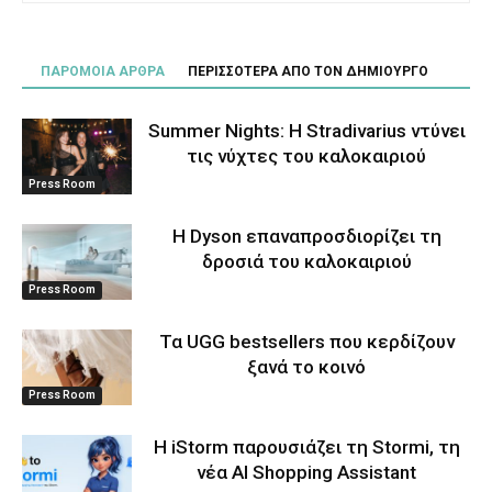
ΠΑΡΟΜΟΙΑ ΑΡΘΡΑ
ΠΕΡΙΣΣΟΤΕΡΑ ΑΠΟ ΤΟΝ ΔΗΜΙΟΥΡΓΟ
Summer Nights: Η Stradivarius ντύνει
τις νύχτες του καλοκαιριού
Press Room
Η Dyson επαναπροσδιορίζει τη
δροσιά του καλοκαιριού
Press Room
Τα UGG bestsellers που κερδίζουν
ξανά το κοινό
Press Room
Η iStorm παρουσιάζει τη Stormi, τη
νέα AI Shopping Assistant