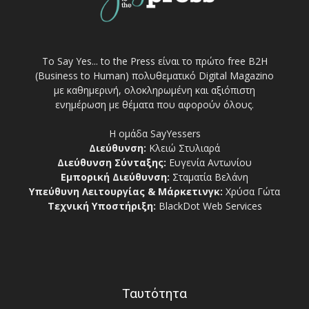
Το Say Yes... to the Press είναι το πρώτο free Β2Η
(Business to Human) πολυθεματικό Digital Magazino
με καθημερινή, ολοκληρωμένη και αξιόπιστη
ενημέρωση με θέματα που αφορούν όλους.
Η ομάδα SayYessers
Διεύθυνση:
Κλειώ Στυλιαρά
Διεύθυνση Σύνταξης:
Ευγενία Αντωνίου
Εμπορική Διεύθυνση:
Σταματία Βελάνη
Υπεύθυνη Λειτουργίας & Μάρκετινγκ:
Χρύσα Γώτα
Τεχνική Υποστήριξη:
BlackDot Web Services
Ταυτότητα