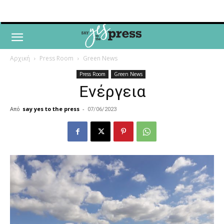
Αρχική
Press Room
Green News
Press Room
Green News
Eνέργεια
Από
say yes to the press
-
07/06/2023