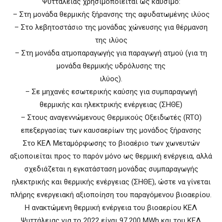
Ψυττάλειας χρησιμοποιείται ως καύσιμο:
– Στη μονάδα θερμικής ξήρανσης της αφυδατωμένης ιλύος
– Στο λεβητοστάσιο της μονάδας χώνευσης για θέρμανση
της ιλύος
– Στη μονάδα ατμοπαραγωγής για παραγωγή ατμού (για τη
μονάδα θερμικής υδρόλυσης της
ιλύος).
– Σε μηχανές εσωτερικής καύσης για συμπαραγωγή
θερμικής και ηλεκτρικής ενέργειας (ΣΗΘΕ)
– Στους αναγεννώμενους Θερμικούς Οξειδωτές (RTO)
επεξεργασίας των καυσαερίων της μονάδος ξήρανσης
Στο ΚΕΛ Μεταμόρφωσης το βιοαέριο των χωνευτών
αξιοποιείται προς το παρόν μόνο ως θερμική ενέργεια, αλλά
σχεδιάζεται η εγκατάσταση μονάδας συμπαραγωγής
ηλεκτρικής και θερμικής ενέργειας (ΣΗΘΕ), ώστε να γίνεται
πλήρης ενεργειακή αξιοποίηση του παραγόμενου βιοαερίου.
Η ανακτώμενη θερμική ενέργεια του βιοαερίου ΚΕΛ
Ψυττάλειας για το 2022 είναι 97.200 MWh και του ΚΕΛ