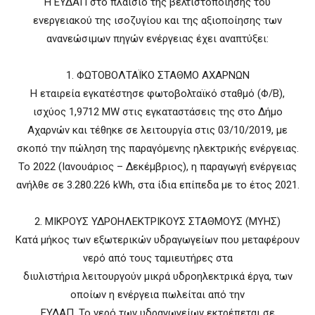
Η ΕΥΔΑΠ στο πλαίσιο της βελτιστοποίησης του
ενεργειακού της ισοζυγίου και της αξιοποίησης των
ανανεώσιμων πηγών ενέργειας έχει αναπτύξει:
1. ΦΩΤΟΒΟΛΤΑΪΚΟ ΣΤΑΘΜΟ ΑΧΑΡΝΩΝ
Η εταιρεία εγκατέστησε φωτοβολταϊκό σταθμό (Φ/Β),
ισχύος 1,9712 ΜW στις εγκαταστάσεις της στο Δήμο
Αχαρνών και τέθηκε σε λειτουργία στις 03/10/2019, με
σκοπό την πώληση της παραγόμενης ηλεκτρικής ενέργειας.
Το 2022 (Ιανουάριος – Δεκέμβριος), η παραγωγή ενέργειας
ανήλθε σε 3.280.226 kWh, στα ίδια επίπεδα με το έτος 2021.
2. ΜΙΚΡΟΥΣ ΥΔΡΟΗΛΕΚΤΡΙΚΟΥΣ ΣΤΑΘΜΟΥΣ (ΜΥΗΣ)
Κατά μήκος των εξωτερικών υδραγωγείων που μεταφέρουν
νερό από τους ταμιευτήρες στα
διυλιστήρια λειτουργούν μικρά υδροηλεκτρικά έργα, των
οποίων η ενέργεια πωλείται από την
ΕΥΔΑΠ. Το νερό των υδραγωγείων εκτρέπεται σε