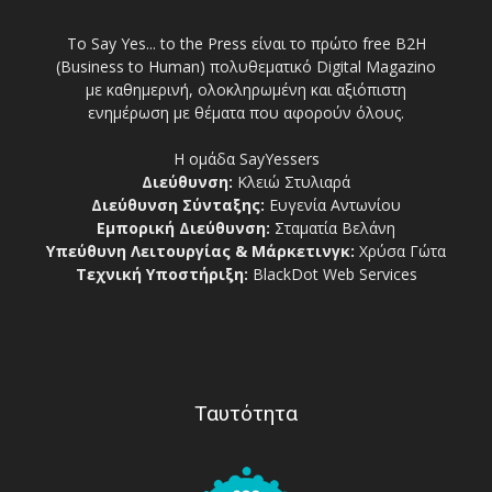
Το Say Yes... to the Press είναι το πρώτο free Β2Η
(Business to Human) πολυθεματικό Digital Magazino
με καθημερινή, ολοκληρωμένη και αξιόπιστη
ενημέρωση με θέματα που αφορούν όλους.
Η ομάδα SayYessers
Διεύθυνση:
Κλειώ Στυλιαρά
Διεύθυνση Σύνταξης:
Ευγενία Αντωνίου
Εμπορική Διεύθυνση:
Σταματία Βελάνη
Υπεύθυνη Λειτουργίας & Μάρκετινγκ:
Χρύσα Γώτα
Τεχνική Υποστήριξη:
BlackDot Web Services
Ταυτότητα