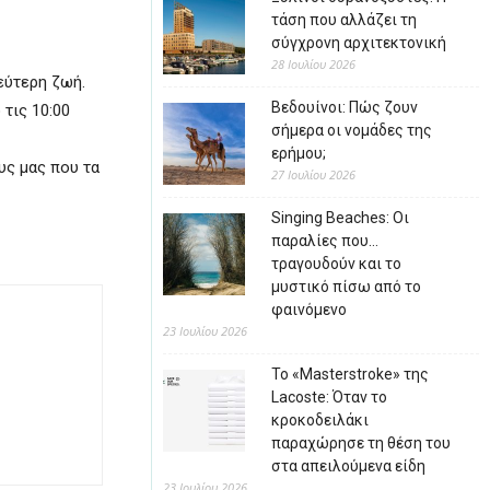
τάση που αλλάζει τη
σύγχρονη αρχιτεκτονική
28 Ιουλίου 2026
εύτερη ζωή.
Βεδουίνοι: Πώς ζουν
τις 10:00
σήμερα οι νομάδες της
ερήμου;
υς μας που τα
27 Ιουλίου 2026
Singing Beaches: Οι
παραλίες που…
τραγουδούν και το
μυστικό πίσω από το
φαινόμενο
23 Ιουλίου 2026
Το «Masterstroke» της
Lacoste: Όταν το
κροκοδειλάκι
παραχώρησε τη θέση του
στα απειλούμενα είδη
23 Ιουλίου 2026