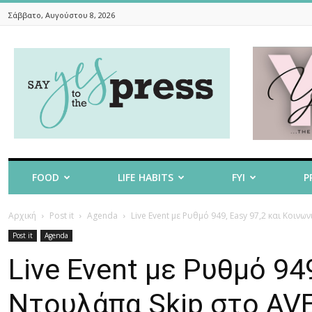
Σάββατο, Αυγούστου 8, 2026
Say
Yes
To
The
Press
FOOD
LIFE HABITS
FYI
P
Αρχική
Post it
Agenda
Live Event με Ρυθμό 949, Easy 97,2 και Kοινω
Post it
Agenda
Live Event με Ρυθμό 94
Nτουλάπα Skip στο AV