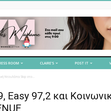
RESS ROOM
CLAIRE’S
POST IT
νική Nτουλάπα Skip στο...
9, Easy 97,2 και Kοινωνι
ENUE