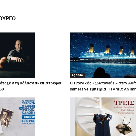
ΟΥΡΓΟ
Agenda
πέταξε στη θάλασσα» επιστρέφει
Ο Τιτανικός «ζωντανεύει» στην Αθή
60
immersive εμπειρία TITANIC: An Im