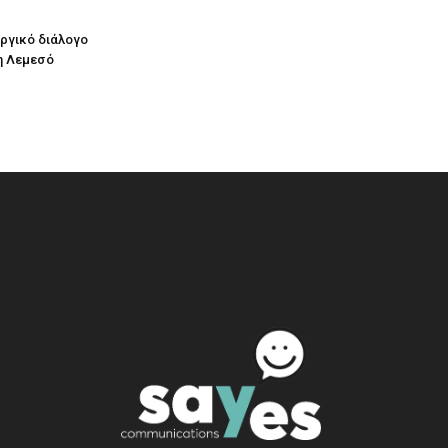
υργικό διάλογο
η Λεμεσό