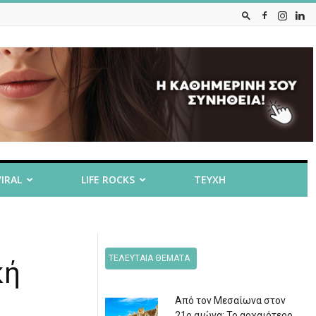
VIRAL
LIFE ROCKS
ΤΕΥΧΗ
ΤΕΛΕΥΤΑΙΑ ΘΕΜΑΤΑ
κή
Από τον Μεσαίωνα στον
21ο αιώνα: Το αρχαιότερο