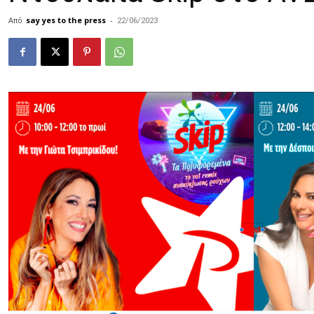
Από
say yes to the press
-
22/06/2023