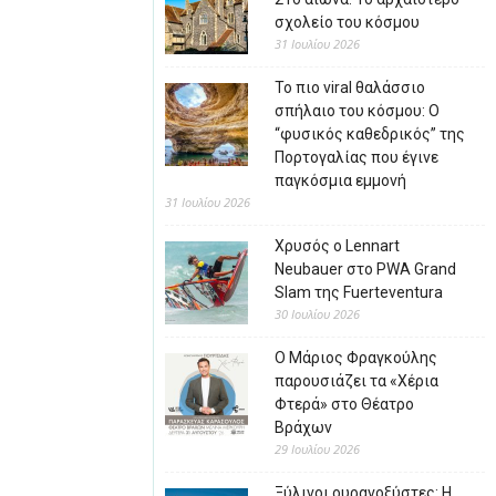
σχολείο του κόσμου
31 Ιουλίου 2026
Το πιο viral θαλάσσιο
σπήλαιο του κόσμου: Ο
“φυσικός καθεδρικός” της
Πορτογαλίας που έγινε
παγκόσμια εμμονή
31 Ιουλίου 2026
Χρυσός ο Lennart
Neubauer στο PWA Grand
Slam της Fuerteventura
30 Ιουλίου 2026
Ο Μάριος Φραγκούλης
παρουσιάζει τα «Χέρια
Φτερά» στο Θέατρο
Βράχων
29 Ιουλίου 2026
Ξύλινοι ουρανοξύστες: Η