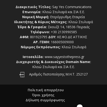
Διακριτικός Τίτλος:
Say Yes Communications
Επωνυμία:
Κλειώ Στυλιαρά και ΣΙΑ Ε.Ε.
Νομική Μορφή:
Ετερόρρυθμη Εταιρεία
Ιδιοκτήτης & Κύριος Μέτοχος:
Κλειώ Στυλιαρά
Έδρα & Γραφεία:
Σκουζέ 14, 18536 Πειραιάς
Τηλέφωνο:
+30 2130990585
ΑΦΜ:
801923795
ΔΟΥ:
ΚΕ.ΦΟ.ΔΕ ΑΤΤΙΚΗΣ
ΑΡ. ΓΕΜΗ:
166005009000
Νόμιμος Εκπρόσωπος:
Κλειώ Στυλιαρά
Ιστοσελίδα:
www.sayyestothepress.gr
Διαχειριστής & Δικαιούχος Domain Name:
Κλειώ Στυλιαρά και ΣΙΑ Ε.Ε.
Αριθμός Πιστοποίησης Μ.Η.Τ. 252127
Πολιτική απορρήτου
Όροι χρήσης
Δήλωση συμμόρφωσης