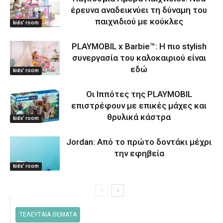
έρευνα αναδεικνύει τη δύναμη του
παιχνιδιού με κούκλες
kids' room
PLAYMOBIL x Barbie™: Η πιο stylish
συνεργασία του καλοκαιριού είναι
εδώ
kids' room
Οι Ιππότες της PLAYMOBIL
επιστρέφουν με επικές μάχες και
θρυλικά κάστρα
kids' room
Jordan: Από το πρώτο δοντάκι μέχρι
την εφηβεία
kids' room
ΤΕΛΕΥΤΑΙΑ ΘΕΜΑΤΑ