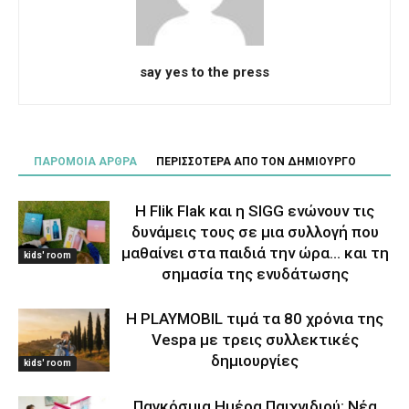
say yes to the press
ΠΑΡΟΜΟΙΑ ΑΡΘΡΑ
ΠΕΡΙΣΣΟΤΕΡΑ ΑΠΟ ΤΟΝ ΔΗΜΙΟΥΡΓΟ
Η Flik Flak και η SIGG ενώνουν τις
δυνάμεις τους σε μια συλλογή που
μαθαίνει στα παιδιά την ώρα… και τη
kids' room
σημασία της ενυδάτωσης
Η PLAYMOBIL τιμά τα 80 χρόνια της
Vespa με τρεις συλλεκτικές
δημιουργίες
kids' room
Παγκόσμια Ημέρα Παιχνιδιού: Νέα