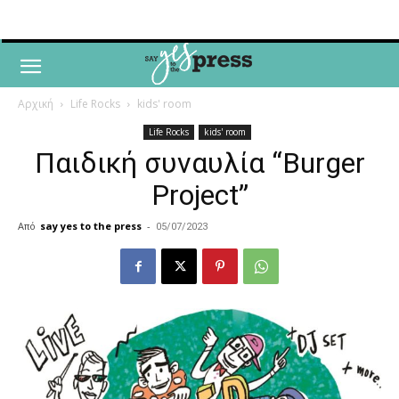
Αρχική
Life Rocks
kids' room
Life Rocks
kids' room
Παιδική συναυλία “Burger
Project”
Από
say yes to the press
-
05/07/2023