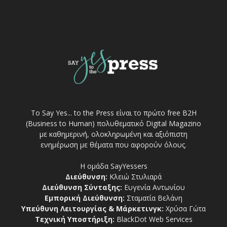
Το Say Yes... to the Press είναι το πρώτο free Β2Η
(Business to Human) πολυθεματικό Digital Magazino
με καθημερινή, ολοκληρωμένη και αξιόπιστη
ενημέρωση με θέματα που αφορούν όλους.
Η ομάδα SayYessers
Διεύθυνση:
Κλειώ Στυλιαρά
Διεύθυνση Σύνταξης:
Ευγενία Αντωνίου
Εμπορική Διεύθυνση:
Σταματία Βελάνη
Υπεύθυνη Λειτουργίας & Μάρκετινγκ:
Χρύσα Γώτα
Τεχνική Υποστήριξη:
BlackDot Web Services