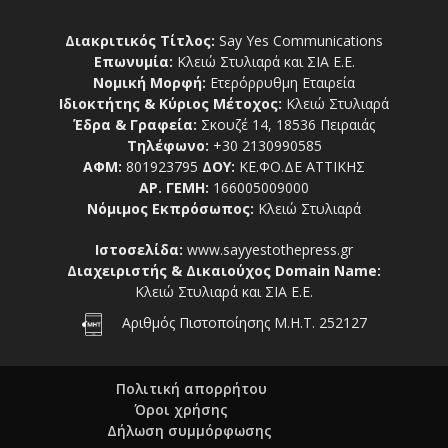
Διακριτικός Τίτλος:
Say Yes Communications
Επωνυμία:
Κλειώ Στυλιαρά και ΣΙΑ Ε.Ε.
Νομική Μορφή:
Ετερόρρυθμη Εταιρεία
Ιδιοκτήτης & Κύριος Μέτοχος:
Κλειώ Στυλιαρά
Έδρα & Γραφεία:
Σκουζέ 14, 18536 Πειραιάς
Τηλέφωνο:
+30 2130990585
ΑΦΜ:
801923795
ΔΟΥ:
ΚΕ.ΦΟ.ΔΕ ΑΤΤΙΚΗΣ
ΑΡ. ΓΕΜΗ:
166005009000
Νόμιμος Εκπρόσωπος:
Κλειώ Στυλιαρά
Ιστοσελίδα:
www.sayyestothepress.gr
Διαχειριστής & Δικαιούχος Domain Name:
Κλειώ Στυλιαρά και ΣΙΑ Ε.Ε.
Αριθμός Πιστοποίησης Μ.Η.Τ. 252127
Πολιτική απορρήτου
Όροι χρήσης
Δήλωση συμμόρφωσης