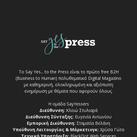
Το Say Yes... to the Press είναι το πρώτο free Β2Η
(Business to Human) πολυθεματικό Digital Magazino
με καθημερινή, ολοκληρωμένη και αξιόπιστη
ενημέρωση με θέματα που αφορούν όλους.
Η ομάδα SayYessers
Διεύθυνση:
Κλειώ Στυλιαρά
Διεύθυνση Σύνταξης:
Ευγενία Αντωνίου
Εμπορική Διεύθυνση:
Σταματία Βελάνη
Υπεύθυνη Λειτουργίας & Μάρκετινγκ:
Χρύσα Γώτα
Τεχνική Υποστήριξη:
BlackDot Web Services