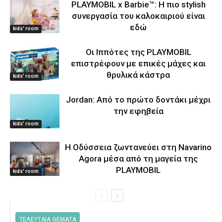
PLAYMOBIL x Barbie™: Η πιο stylish
συνεργασία του καλοκαιριού είναι
εδώ
kids' room
Οι Ιππότες της PLAYMOBIL
επιστρέφουν με επικές μάχες και
θρυλικά κάστρα
kids' room
Jordan: Από το πρώτο δοντάκι μέχρι
την εφηβεία
kids' room
Η Οδύσσεια ζωντανεύει στη Navarino
Agora μέσα από τη μαγεία της
PLAYMOBIL
kids' room
ΤΕΛΕΥΤΑΙΑ ΘΕΜΑΤΑ