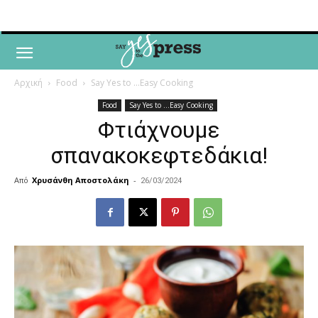
Αρχική
Food
Say Yes to ...Easy Cooking
Food
Say Yes to ...Easy Cooking
Φτιάχνουμε
σπανακοκεφτεδάκια!
Από
Χρυσάνθη Αποστολάκη
-
26/03/2024