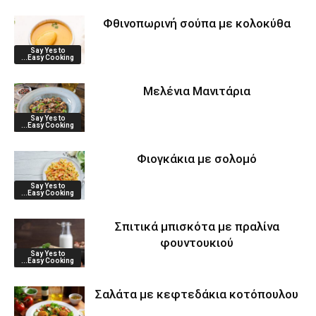
Φθινοπωρινή σούπα με κολοκύθα
Say Yes to
...Easy Cooking
Μελένια Μανιτάρια
Say Yes to
...Easy Cooking
Φιογκάκια με σολομό
Say Yes to
...Easy Cooking
Σπιτικά μπισκότα με πραλίνα
φουντουκιού
Say Yes to
...Easy Cooking
Σαλάτα με κεφτεδάκια κοτόπουλου