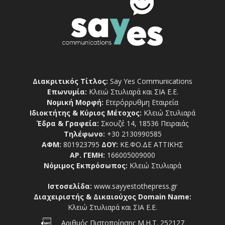
Διακριτικός Τίτλος:
Say Yes Communications
Επωνυμία:
Κλειώ Στυλιαρά και ΣΙΑ Ε.Ε.
Νομική Μορφή:
Ετερόρρυθμη Εταιρεία
Ιδιοκτήτης & Κύριος Μέτοχος:
Κλειώ Στυλιαρά
Έδρα & Γραφεία:
Σκουζέ 14, 18536 Πειραιάς
Τηλέφωνο:
+30 2130990585
ΑΦΜ:
801923795
ΔΟΥ:
ΚΕ.ΦΟ.ΔΕ ΑΤΤΙΚΗΣ
ΑΡ. ΓΕΜΗ:
166005009000
Νόμιμος Εκπρόσωπος:
Κλειώ Στυλιαρά
Ιστοσελίδα:
www.sayyestothepress.gr
Διαχειριστής & Δικαιούχος Domain Name:
Κλειώ Στυλιαρά και ΣΙΑ Ε.Ε.
Αριθμός Πιστοποίησης Μ.Η.Τ. 252127