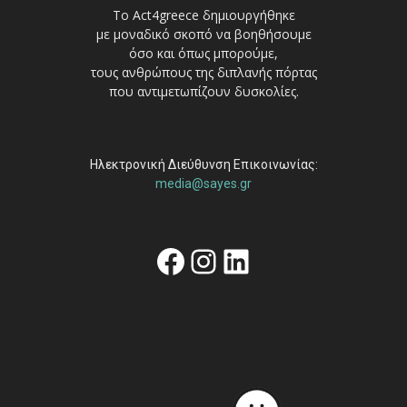
Το Act4greece δημιουργήθηκε
με μοναδικό σκοπό να βοηθήσουμε
όσο και όπως μπορούμε,
τους ανθρώπους της διπλανής πόρτας
που αντιμετωπίζουν δυσκολίες.
Ηλεκτρονική Διεύθυνση Επικοινωνίας:
media@sayes.gr
Facebook
Instagram
Linkedin