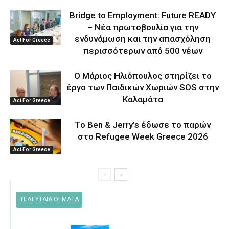
Bridge to Employment: Future READY
– Νέα πρωτοβουλία για την
ενδυνάμωση και την απασχόληση
Act For Greece
περισσότερων από 500 νέων
Ο Μάριος Ηλιόπουλος στηρίζει το
έργο των Παιδικών Χωριών SOS στην
Καλαμάτα
Act For Greece
Το Ben & Jerry’s έδωσε το παρών
στο Refugee Week Greece 2026
Act For Greece
ΤΕΛΕΥΤΑΙΑ ΘΕΜΑΤΑ