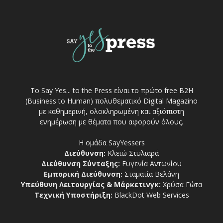
Το Say Yes... to the Press είναι το πρώτο free Β2Η
(Business to Human) πολυθεματικό Digital Magazino
με καθημερινή, ολοκληρωμένη και αξιόπιστη
ενημέρωση με θέματα που αφορούν όλους.
Η ομάδα SayYessers
Διεύθυνση:
Κλειώ Στυλιαρά
Διεύθυνση Σύνταξης:
Ευγενία Αντωνίου
Εμπορική Διεύθυνση:
Σταματία Βελάνη
Υπεύθυνη Λειτουργίας & Μάρκετινγκ:
Χρύσα Γώτα
Τεχνική Υποστήριξη:
BlackDot Web Services