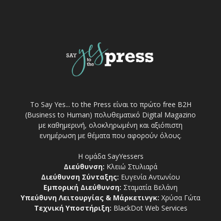
Το Say Yes... to the Press είναι το πρώτο free Β2Η
(Business to Human) πολυθεματικό Digital Magazino
με καθημερινή, ολοκληρωμένη και αξιόπιστη
ενημέρωση με θέματα που αφορούν όλους.
Η ομάδα SayYessers
Διεύθυνση:
Κλειώ Στυλιαρά
Διεύθυνση Σύνταξης:
Ευγενία Αντωνίου
Εμπορική Διεύθυνση:
Σταματία Βελάνη
Υπεύθυνη Λειτουργίας & Μάρκετινγκ:
Χρύσα Γώτα
Τεχνική Υποστήριξη:
BlackDot Web Services