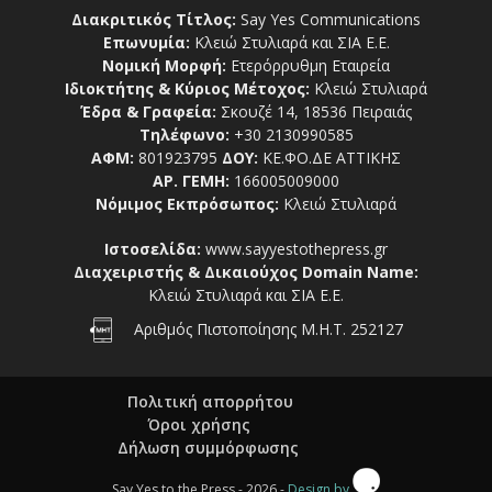
Διακριτικός Τίτλος:
Say Yes Communications
Επωνυμία:
Κλειώ Στυλιαρά και ΣΙΑ Ε.Ε.
Νομική Μορφή:
Ετερόρρυθμη Εταιρεία
Ιδιοκτήτης & Κύριος Μέτοχος:
Κλειώ Στυλιαρά
Έδρα & Γραφεία:
Σκουζέ 14, 18536 Πειραιάς
Τηλέφωνο:
+30 2130990585
ΑΦΜ:
801923795
ΔΟΥ:
ΚΕ.ΦΟ.ΔΕ ΑΤΤΙΚΗΣ
ΑΡ. ΓΕΜΗ:
166005009000
Νόμιμος Εκπρόσωπος:
Κλειώ Στυλιαρά
Ιστοσελίδα:
www.sayyestothepress.gr
Διαχειριστής & Δικαιούχος Domain Name:
Κλειώ Στυλιαρά και ΣΙΑ Ε.Ε.
Αριθμός Πιστοποίησης Μ.Η.Τ. 252127
Πολιτική απορρήτου
Όροι χρήσης
Δήλωση συμμόρφωσης
Say Yes to the Press - 2026 -
Design by