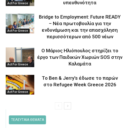
υπευθυνότητα
Act For Greece
Bridge to Employment: Future READY
– Νέα πρωτοβουλία για την
ενδυνάμωση και την απασχόληση
Act For Greece
περισσότερων από 500 νέων
Ο Μάριος Ηλιόπουλος στηρίζει το
έργο των Παιδικών Χωριών SOS στην
Καλαμάτα
Act For Greece
Το Ben & Jerry’s έδωσε το παρών
στο Refugee Week Greece 2026
Act For Greece
ΤΕΛΕΥΤΑΙΑ ΘΕΜΑΤΑ