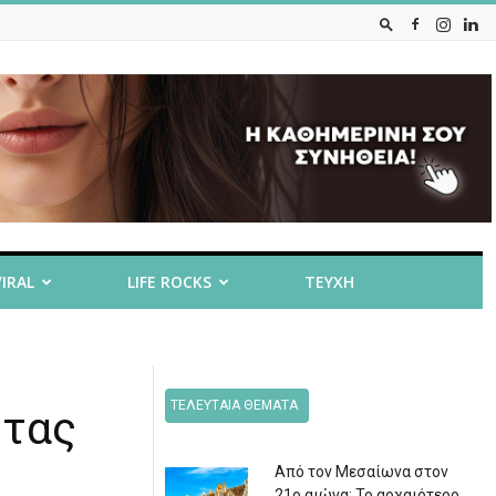
VIRAL
LIFE ROCKS
ΤΕΥΧΗ
ΤΕΛΕΥΤΑΙΑ ΘΕΜΑΤΑ
ητας
Από τον Μεσαίωνα στον
21ο αιώνα: Το αρχαιότερο