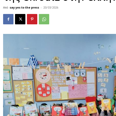
Από
say yes to the press
-
20/03/2026