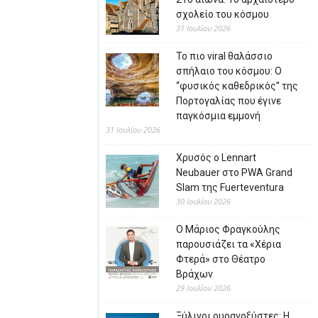
σχολείο του κόσμου
31 Ιουλίου 2026
Το πιο viral θαλάσσιο
σπήλαιο του κόσμου: Ο
“φυσικός καθεδρικός” της
Πορτογαλίας που έγινε
παγκόσμια εμμονή
31 Ιουλίου 2026
Χρυσός ο Lennart
Neubauer στο PWA Grand
Slam της Fuerteventura
30 Ιουλίου 2026
Ο Μάριος Φραγκούλης
παρουσιάζει τα «Χέρια
Φτερά» στο Θέατρο
Βράχων
29 Ιουλίου 2026
Ξύλινοι ουρανοξύστες: Η