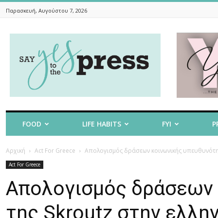
Παρασκευή, Αυγούστου 7, 2026
Say
Yes
To
The
Press
FOOD
LIFE HABITS
FYI
P
Αρχική
Act For Greece
Απολογισμός δράσεων κοινωνικής υπευθυνότητα
Act For Greece
Απολογισμός δράσεων 
της Skroutz στην ελλη