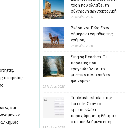
τάση που αλλάζει τη
σύγχρονη αρχιτεκτονική
28 Ιουλίου 2026
Βεδουίνοι: Πώς ζουν
σήμερα οι νομάδες της
ερήμου;
27 Ιουλίου 2026
Singing Beaches: Οι
παραλίες που…
τραγουδούν και το
ότητας,
μυστικό πίσω από το
ς εταιρείας
φαινόμενο
ης
23 Ιουλίου 2026
Το «Masterstroke» της
Lacoste: Όταν το
ακες και
κροκοδειλάκι
μβανομένων
παραχώρησε τη θέση του
στα απειλούμενα είδη
αν ζημιές
23 Ιουλίου 2026