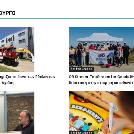
ΟΥΡΓΟ
Act For Greece
τηρίζει το έργο των Εθελοντών
OB Streem: Το «Streem for Good» δί
 Αχαΐας
διάσταση στην εταιρική υπευθυνότ
Act For Greece