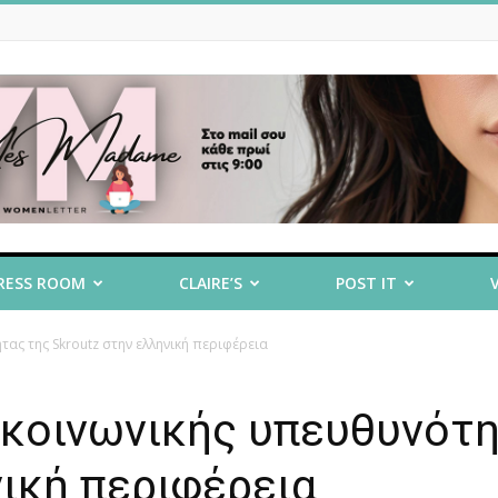
RESS ROOM
CLAIRE’S
POST IT
ς της Skroutz στην ελληνική περιφέρεια
κοινωνικής υπευθυνότ
νική περιφέρεια