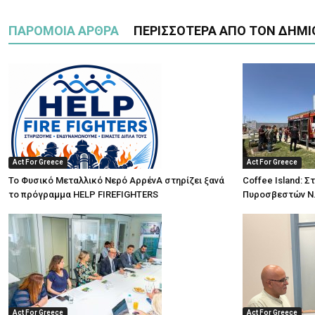
ΠΑΡΟΜΟΙΑ ΑΡΘΡΑ
ΠΕΡΙΣΣΟΤΕΡΑ ΑΠΟ ΤΟΝ ΔΗΜΙ
Act For Greece
Act For Greece
Το Φυσικό Μεταλλικό Νερό ΑρρένΑ στηρίζει ξανά
Coffee Island: Σ
το πρόγραμμα HELP FIREFIGHTERS
Πυροσβεστών Ν.
Act For Greece
Act For Greece