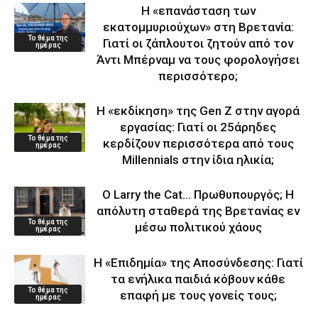
Η «επανάσταση των
εκατομμυριούχων» στη Βρετανία:
Το θέμα της
Γιατί οι ζάπλουτοι ζητούν από τον
ημέρας
Άντι Μπέρναμ να τους φορολογήσει
περισσότερο;
Η «εκδίκηση» της Gen Z στην αγορά
εργασίας: Γιατί οι 25άρηδες
Το θέμα της
κερδίζουν περισσότερα από τους
ημέρας
Millennials στην ίδια ηλικία;
Ο Larry the Cat… Πρωθυπουργός; Η
απόλυτη σταθερά της Βρετανίας εν
Το θέμα της
μέσω πολιτικού χάους
ημέρας
Η «Επιδημία» της Αποσύνδεσης: Γιατί
τα ενήλικα παιδιά κόβουν κάθε
Το θέμα της
επαφή με τους γονείς τους;
ημέρας