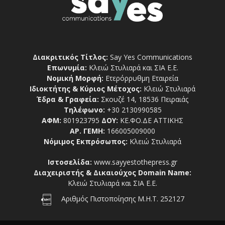
Διακριτικός Τίτλος:
Say Yes Communications
Επωνυμία:
Κλειώ Στυλιαρά και ΣΙΑ Ε.Ε.
Νομική Μορφή:
Ετερόρρυθμη Εταιρεία
Ιδιοκτήτης & Κύριος Μέτοχος:
Κλειώ Στυλιαρά
Έδρα & Γραφεία:
Σκουζέ 14, 18536 Πειραιάς
Τηλέφωνο:
+30 2130990585
ΑΦΜ:
801923795
ΔΟΥ:
ΚΕ.ΦΟ.ΔΕ ΑΤΤΙΚΗΣ
ΑΡ. ΓΕΜΗ:
166005009000
Νόμιμος Εκπρόσωπος:
Κλειώ Στυλιαρά
Ιστοσελίδα:
www.sayyestothepress.gr
Διαχειριστής & Δικαιούχος Domain Name:
Κλειώ Στυλιαρά και ΣΙΑ Ε.Ε.
Αριθμός Πιστοποίησης Μ.Η.Τ. 252127