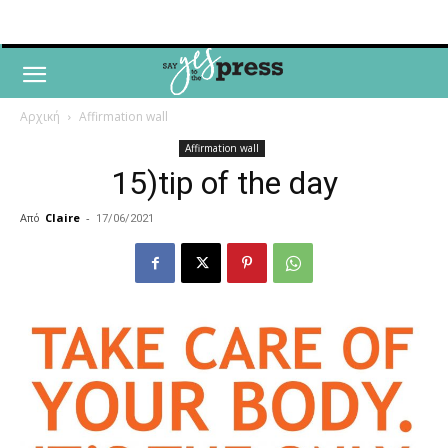
Αρχική
Affirmation wall
Affirmation wall
15)tip of the day
Από
Claire
-
17/06/2021