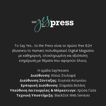
Το Say Yes... to the Press είναι το πρώτο free Β2Η
(Business to Human) πολυθεματικό Digital Magazino
με καθημερινή, ολοκληρωμένη και αξιόπιστη
ενημέρωση με θέματα που αφορούν όλους.
Η ομάδα SayYessers
Διεύθυνση:
Κλειώ Στυλιαρά
Διεύθυνση Σύνταξης:
Ευγενία Αντωνίου
Εμπορική Διεύθυνση:
Σταματία Βελάνη
Υπεύθυνη Λειτουργίας & Μάρκετινγκ:
Χρύσα Γώτα
Τεχνική Υποστήριξη:
BlackDot Web Services