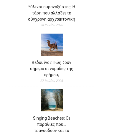
Ξύλινοι ουρανοξύστες: Η
τάση που αλλάζει τη
σύγχρονη αρχιτεκτονική
28 Ιουλίου 2026
Βεδουίνοι: Πώς ζουν
σήμερα οι νομάδες της
ερήμου;
27 Ιουλίου 2026
Singing Beaches: Οι
παραλίες που…
τραγουδούν και το