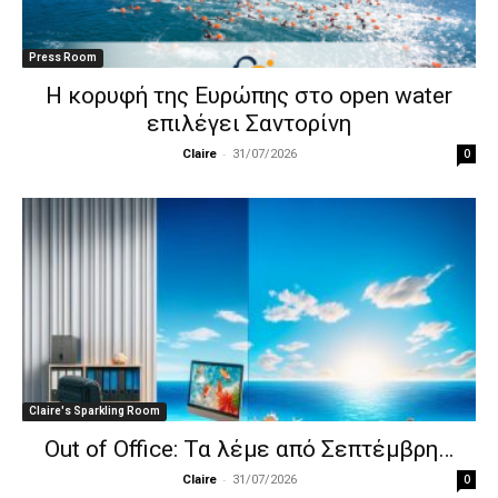
Press Room
Η κορυφή της Ευρώπης στο open water
επιλέγει Σαντορίνη
-
0
Claire
31/07/2026
Claire's Sparkling Room
Out of Office: Τα λέμε από Σεπτέμβρη…
-
0
Claire
31/07/2026