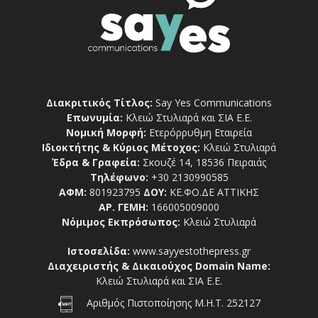
Διακριτικός Τίτλος:
Say Yes Communications
Επωνυμία:
Κλειώ Στυλιαρά και ΣΙΑ Ε.Ε.
Νομική Μορφή:
Ετερόρρυθμη Εταιρεία
Ιδιοκτήτης & Κύριος Μέτοχος:
Κλειώ Στυλιαρά
Έδρα & Γραφεία:
Σκουζέ 14, 18536 Πειραιάς
Τηλέφωνο:
+30 2130990585
ΑΦΜ:
801923795
ΔΟΥ:
ΚΕ.ΦΟ.ΔΕ ΑΤΤΙΚΗΣ
ΑΡ. ΓΕΜΗ:
166005009000
Νόμιμος Εκπρόσωπος:
Κλειώ Στυλιαρά
Ιστοσελίδα:
www.sayyestothepress.gr
Διαχειριστής & Δικαιούχος Domain Name:
Κλειώ Στυλιαρά και ΣΙΑ Ε.Ε.
Αριθμός Πιστοποίησης Μ.Η.Τ. 252127