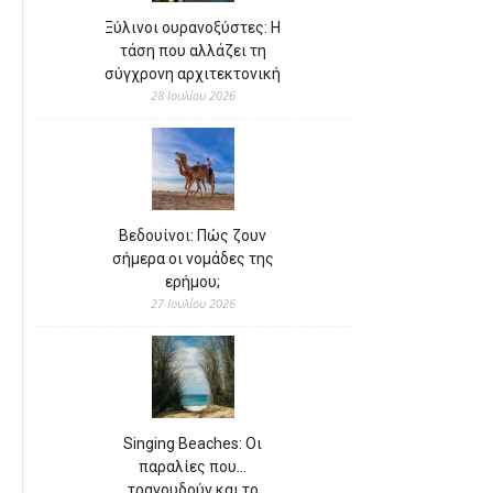
Ξύλινοι ουρανοξύστες: Η
τάση που αλλάζει τη
σύγχρονη αρχιτεκτονική
28 Ιουλίου 2026
Βεδουίνοι: Πώς ζουν
σήμερα οι νομάδες της
ερήμου;
27 Ιουλίου 2026
Singing Beaches: Οι
παραλίες που…
τραγουδούν και το