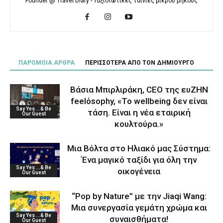
Founder @ Travel Diary - Ταξιδιωτικές ταινίες μικρού μήκους
ΠΑΡΟΜΟΙΑ ΑΡΘΡΑ
ΠΕΡΙΣΣΟΤΕΡΑ ΑΠΟ ΤΟΝ ΔΗΜΙΟΥΡΓΟ
Βάσια Μπιρλιράκη, CEO της ευΖΗΝ
feelόsophy, «Το wellbeing δεν είναι
Say Yes ...& Be
τάση. Είναι η νέα εταιρική
Our Guest
κουλτούρα.»
Μια Βόλτα στο Ηλιακό μας Σύστημα:
Ένα μαγικό ταξίδι για όλη την
Say Yes ...& Be
οικογένεια
Our Guest
“Pop by Nature” με την Jiaqi Wang:
Μια συνεργασία γεμάτη χρώμα και
Say Yes ...& Be
συναισθήματα!
Our Guest