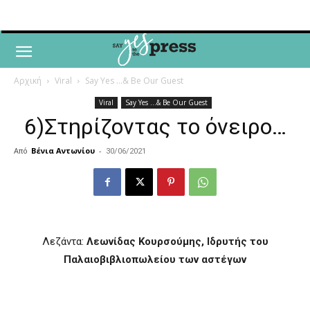
Αρχική
Viral
Say Yes ...& Be Our Guest
Viral
Say Yes ...& Be Our Guest
6)Στηρίζοντας το όνειρο…
Από
Βένια Αντωνίου
-
30/06/2021
Λεζάντα:
Λεωνίδας Κουρσούμης, Ιδρυτής του
Παλαιοβιβλιοπωλείου των αστέγων