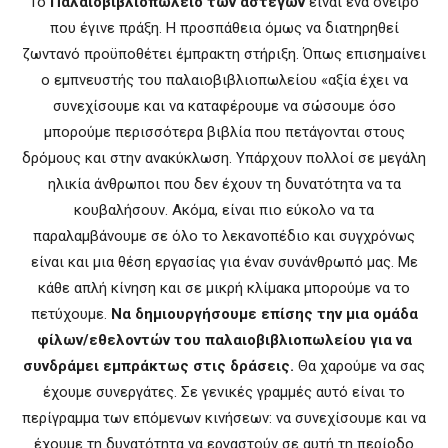
Το
Παλαιοβιβλιοπωλείο των αστέγων
είναι ένα όνειρο
που έγινε πράξη. Η προσπάθεια όμως να διατηρηθεί
ζωντανό προϋποθέτει έμπρακτη στήριξη. Όπως επισημαίνει
ο εμπνευστής του παλαιοβιβλιοπωλείου «αξία έχει να
συνεχίσουμε και να καταφέρουμε να σώσουμε όσο
μπορούμε περισσότερα βιβλία που πετάγονται στους
δρόμους και στην ανακύκλωση. Υπάρχουν πολλοί σε μεγάλη
ηλικία άνθρωποι που δεν έχουν τη δυνατότητα να τα
κουβαλήσουν. Ακόμα, είναι πιο εύκολο να τα
παραλαμβάνουμε σε όλο το λεκανοπέδιο και συγχρόνως
είναι και μια θέση εργασίας για έναν συνάνθρωπό μας. Με
κάθε απλή κίνηση και σε μικρή κλίμακα μπορούμε να το
πετύχουμε.
Να δημιουργήσουμε επίσης την μια ομάδα
φίλων/εθελοντών του παλαιοβιβλιοπωλείου για να
συνδράμει εμπράκτως στις δράσεις.
Θα χαρούμε να σας
έχουμε συνεργάτες. Σε γενικές γραμμές αυτό είναι το
περίγραμμα των επόμενων κινήσεων: να συνεχίσουμε και να
έχουμε τη δυνατότητα να εργαστούν σε αυτή τη περίοδο