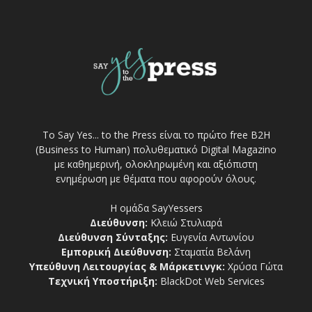
Το Say Yes... to the Press είναι το πρώτο free Β2Η
(Business to Human) πολυθεματικό Digital Magazino
με καθημερινή, ολοκληρωμένη και αξιόπιστη
ενημέρωση με θέματα που αφορούν όλους.
Η ομάδα SayYessers
Διεύθυνση:
Κλειώ Στυλιαρά
Διεύθυνση Σύνταξης:
Ευγενία Αντωνίου
Εμπορική Διεύθυνση:
Σταματία Βελάνη
Υπεύθυνη Λειτουργίας & Μάρκετινγκ:
Χρύσα Γώτα
Τεχνική Υποστήριξη:
BlackDot Web Services