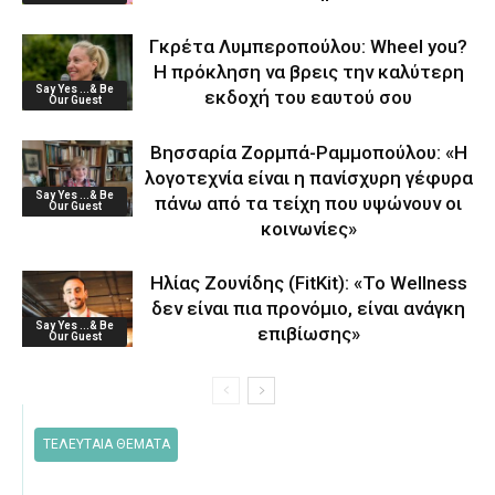
Γκρέτα Λυμπεροπούλου: Wheel you?
Η πρόκληση να βρεις την καλύτερη
Say Yes ...& Be
εκδοχή του εαυτού σου
Our Guest
Βησσαρία Ζορμπά-Ραμμοπούλου: «Η
λογοτεχνία είναι η πανίσχυρη γέφυρα
Say Yes ...& Be
πάνω από τα τείχη που υψώνουν οι
Our Guest
κοινωνίες»
Ηλίας Ζουνίδης (FitKit): «Το Wellness
δεν είναι πια προνόμιο, είναι ανάγκη
Say Yes ...& Be
επιβίωσης»
Our Guest
ΤΕΛΕΥΤΑΙΑ ΘΕΜΑΤΑ