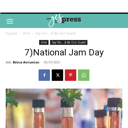
Αρχική
Viral
Say Yes ...& Be Our Guest
Viral
Say Yes ...& Be Our Guest
7)National Jam Day
Από
Βένια Αντωνίου
-
05/07/2021