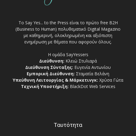
Το Say Yes... to the Press είναι το πρώτο free Β2Η
(Business to Human) πολυθεματικό Digital Magazino
με καθημερινή, ολοκληρωμένη και αξιόπιστη
ενημέρωση με θέματα που αφορούν όλους.
Η ομάδα SayYessers
Διεύθυνση:
Κλειώ Στυλιαρά
Διεύθυνση Σύνταξης:
Ευγενία Αντωνίου
Εμπορική Διεύθυνση:
Σταματία Βελάνη
Υπεύθυνη Λειτουργίας & Μάρκετινγκ:
Χρύσα Γώτα
Τεχνική Υποστήριξη:
BlackDot Web Services
Ταυτότητα