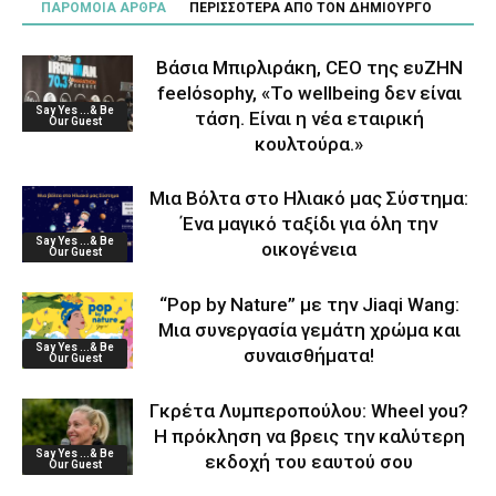
ΠΑΡΟΜΟΙΑ ΑΡΘΡΑ
ΠΕΡΙΣΣΟΤΕΡΑ ΑΠΟ ΤΟΝ ΔΗΜΙΟΥΡΓΟ
Βάσια Μπιρλιράκη, CEO της ευΖΗΝ
feelόsophy, «Το wellbeing δεν είναι
Say Yes ...& Be
τάση. Είναι η νέα εταιρική
Our Guest
κουλτούρα.»
Μια Βόλτα στο Ηλιακό μας Σύστημα:
Ένα μαγικό ταξίδι για όλη την
Say Yes ...& Be
οικογένεια
Our Guest
“Pop by Nature” με την Jiaqi Wang:
Μια συνεργασία γεμάτη χρώμα και
Say Yes ...& Be
συναισθήματα!
Our Guest
Γκρέτα Λυμπεροπούλου: Wheel you?
Η πρόκληση να βρεις την καλύτερη
Say Yes ...& Be
εκδοχή του εαυτού σου
Our Guest