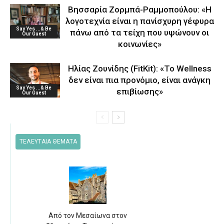
Βησσαρία Ζορμπά-Ραμμοπούλου: «Η
λογοτεχνία είναι η πανίσχυρη γέφυρα
Say Yes ...& Be
πάνω από τα τείχη που υψώνουν οι
Our Guest
κοινωνίες»
Ηλίας Ζουνίδης (FitKit): «Το Wellness
δεν είναι πια προνόμιο, είναι ανάγκη
Say Yes ...& Be
επιβίωσης»
Our Guest
ΤΕΛΕΥΤΑΙΑ ΘΕΜΑΤΑ
Από τον Μεσαίωνα στον