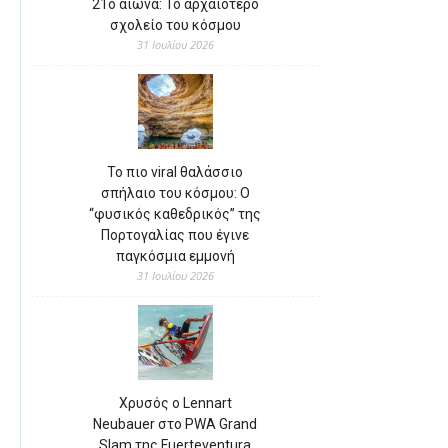
21ο αιώνα: Το αρχαιότερο
σχολείο του κόσμου
31 Ιουλίου 2026
Το πιο viral θαλάσσιο
σπήλαιο του κόσμου: Ο
“φυσικός καθεδρικός” της
Πορτογαλίας που έγινε
παγκόσμια εμμονή
31 Ιουλίου 2026
Χρυσός ο Lennart
Neubauer στο PWA Grand
Slam της Fuerteventura