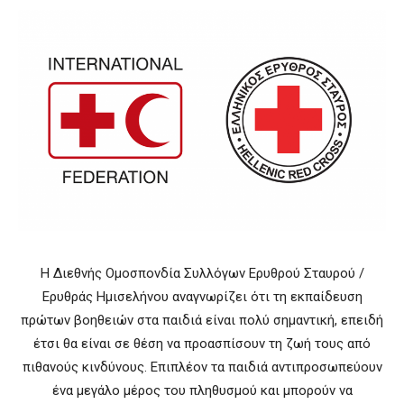
Η Διεθνής Ομοσπονδία Συλλόγων Ερυθρού Σταυρού /
Ερυθράς Ημισελήνου αναγνωρίζει ότι τη εκπαίδευση
πρώτων βοηθειών στα παιδιά είναι πολύ σημαντική, επειδή
έτσι θα είναι σε θέση να προασπίσουν τη ζωή τους από
πιθανούς κινδύνους. Επιπλέον τα παιδιά αντιπροσωπεύουν
ένα μεγάλο μέρος του πληθυσμού και μπορούν να