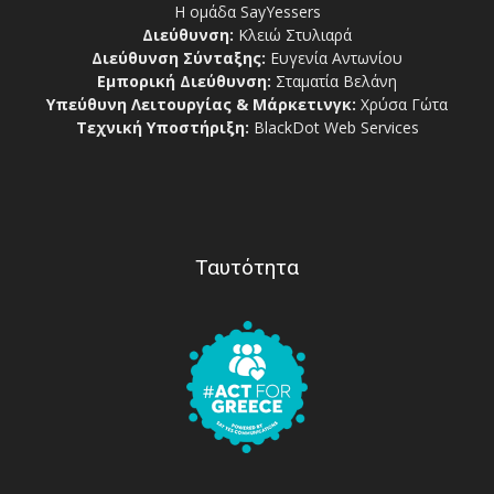
Η ομάδα SayYessers
Διεύθυνση:
Κλειώ Στυλιαρά
Διεύθυνση Σύνταξης:
Ευγενία Αντωνίου
Εμπορική Διεύθυνση:
Σταματία Βελάνη
Υπεύθυνη Λειτουργίας & Μάρκετινγκ:
Χρύσα Γώτα
Τεχνική Υποστήριξη:
BlackDot Web Services
Ταυτότητα