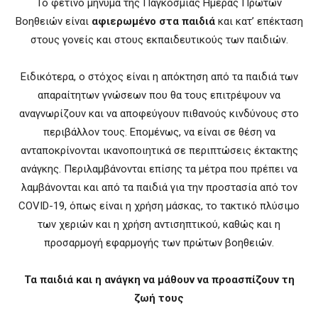
Το φετινό μήνυμα της Παγκόσμιας Ημέρας Πρώτων
Βοηθειών είναι
αφιερωμένο στα παιδιά
και κατ’ επέκταση
στους γονείς και στους εκπαιδευτικούς των παιδιών.
Ειδικότερα, ο στόχος είναι η απόκτηση από τα παιδιά των
απαραίτητων γνώσεων που θα τους επιτρέψουν να
αναγνωρίζουν και να αποφεύγουν πιθανούς κινδύνους στο
περιβάλλον τους. Επομένως, να είναι σε θέση να
ανταποκρίνονται ικανοποιητικά σε περιπτώσεις έκτακτης
ανάγκης. Περιλαμβάνονται επίσης τα μέτρα που πρέπει να
λαμβάνονται και από τα παιδιά για την προστασία από τον
COVID-19, όπως είναι η χρήση μάσκας, το τακτικό πλύσιμο
των χεριών και η χρήση αντισηπτικού, καθώς και η
προσαρμογή εφαρμογής των πρώτων βοηθειών.
Τα παιδιά και η ανάγκη να μάθουν να προασπίζουν τη
ζωή τους