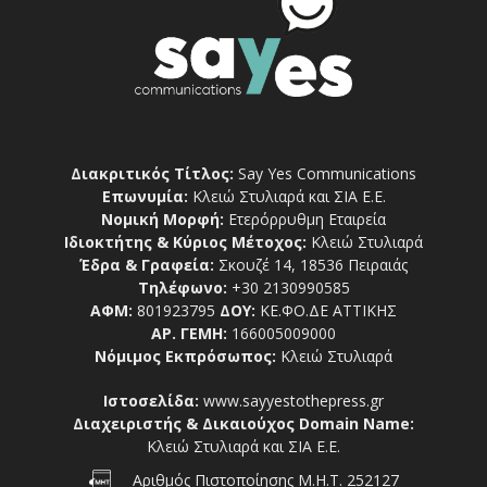
Διακριτικός Τίτλος:
Say Yes Communications
Επωνυμία:
Κλειώ Στυλιαρά και ΣΙΑ Ε.Ε.
Νομική Μορφή:
Ετερόρρυθμη Εταιρεία
Ιδιοκτήτης & Κύριος Μέτοχος:
Κλειώ Στυλιαρά
Έδρα & Γραφεία:
Σκουζέ 14, 18536 Πειραιάς
Τηλέφωνο:
+30 2130990585
ΑΦΜ:
801923795
ΔΟΥ:
ΚΕ.ΦΟ.ΔΕ ΑΤΤΙΚΗΣ
ΑΡ. ΓΕΜΗ:
166005009000
Νόμιμος Εκπρόσωπος:
Κλειώ Στυλιαρά
Ιστοσελίδα:
www.sayyestothepress.gr
Διαχειριστής & Δικαιούχος Domain Name:
Κλειώ Στυλιαρά και ΣΙΑ Ε.Ε.
Αριθμός Πιστοποίησης Μ.Η.Τ. 252127