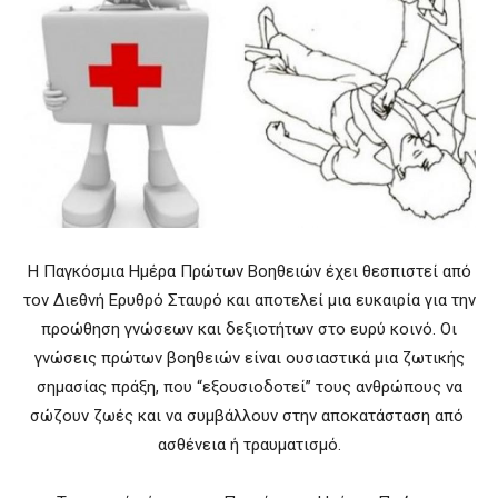
Η Παγκόσμια Ημέρα Πρώτων Βοηθειών έχει θεσπιστεί από
τον Διεθνή Ερυθρό Σταυρό και αποτελεί μια ευκαιρία για την
προώθηση γνώσεων και δεξιοτήτων στο ευρύ κοινό. Οι
γνώσεις πρώτων βοηθειών είναι ουσιαστικά μια ζωτικής
σημασίας πράξη, που “εξουσιοδοτεί” τους ανθρώπους να
σώζουν ζωές και να συμβάλλουν στην αποκατάσταση από
ασθένεια ή τραυματισμό.