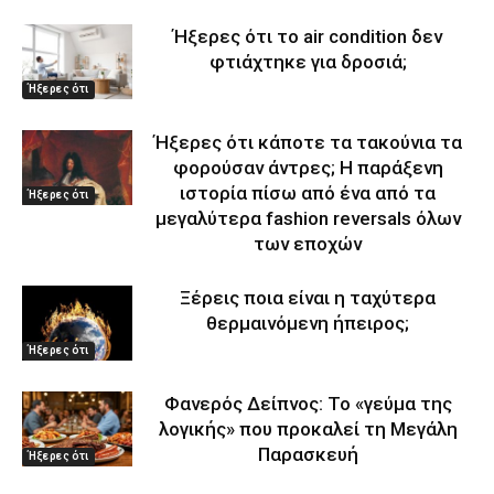
Ήξερες ότι το air condition δεν
φτιάχτηκε για δροσιά;
Ήξερες ότι
Ήξερες ότι κάποτε τα τακούνια τα
φορούσαν άντρες; Η παράξενη
ιστορία πίσω από ένα από τα
Ήξερες ότι
μεγαλύτερα fashion reversals όλων
των εποχών
Ξέρεις ποια είναι η ταχύτερα
θερμαινόμενη ήπειρος;
Ήξερες ότι
Φανερός Δείπνος: Το «γεύμα της
λογικής» που προκαλεί τη Μεγάλη
Παρασκευή
Ήξερες ότι