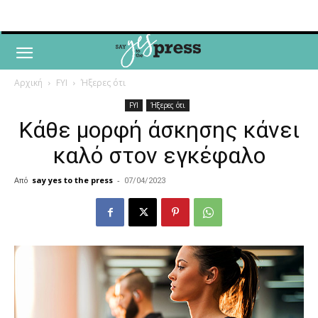
Αρχική
FYI
Ήξερες ότι
FYI
Ήξερες ότι
Κάθε μορφή άσκησης κάνει
καλό στον εγκέφαλο
Από
say yes to the press
-
07/04/2023