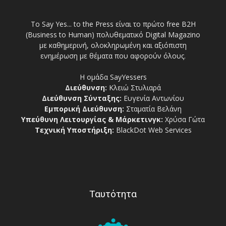
Το Say Yes... to the Press είναι το πρώτο free Β2Η
(Business to Human) πολυθεματικό Digital Magazino
με καθημερινή, ολοκληρωμένη και αξιόπιστη
ενημέρωση με θέματα που αφορούν όλους.
Η ομάδα SayYessers
Διεύθυνση:
Κλειώ Στυλιαρά
Διεύθυνση Σύνταξης:
Ευγενία Αντωνίου
Εμπορική Διεύθυνση:
Σταματία Βελάνη
Υπεύθυνη Λειτουργίας & Μάρκετινγκ:
Χρύσα Γώτα
Τεχνική Υποστήριξη:
BlackDot Web Services
Ταυτότητα