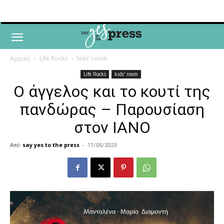
Αρχική
Life Rocks
kids' room
Life Rocks
kids' room
Ο άγγελος και το κουτί της
πανδώρας – Παρουσίαση
στον ΙΑΝΟ
Από
say yes to the press
-
11/05/2023