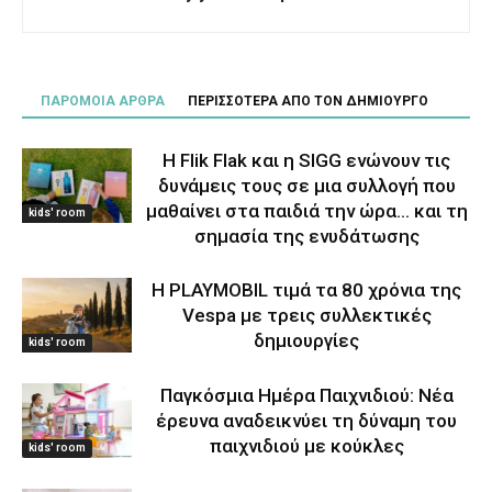
ΠΑΡΟΜΟΙΑ ΑΡΘΡΑ
ΠΕΡΙΣΣΟΤΕΡΑ ΑΠΟ ΤΟΝ ΔΗΜΙΟΥΡΓΟ
Η Flik Flak και η SIGG ενώνουν τις
δυνάμεις τους σε μια συλλογή που
μαθαίνει στα παιδιά την ώρα… και τη
kids' room
σημασία της ενυδάτωσης
Η PLAYMOBIL τιμά τα 80 χρόνια της
Vespa με τρεις συλλεκτικές
δημιουργίες
kids' room
Παγκόσμια Ημέρα Παιχνιδιού: Νέα
έρευνα αναδεικνύει τη δύναμη του
παιχνιδιού με κούκλες
kids' room