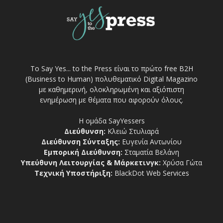
Το Say Yes... to the Press είναι το πρώτο free Β2Η
(Business to Human) πολυθεματικό Digital Magazino
με καθημερινή, ολοκληρωμένη και αξιόπιστη
ενημέρωση με θέματα που αφορούν όλους.
Η ομάδα SayYessers
Διεύθυνση:
Κλειώ Στυλιαρά
Διεύθυνση Σύνταξης:
Ευγενία Αντωνίου
Εμπορική Διεύθυνση:
Σταματία Βελάνη
Υπεύθυνη Λειτουργίας & Μάρκετινγκ:
Χρύσα Γώτα
Τεχνική Υποστήριξη:
BlackDot Web Services