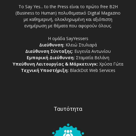
Το Say Yes... to the Press είναι το πρώτο free Β2Η
(Business to Human) πολυθεματικό Digital Magazino
με καθημερινή, ολοκληρωμένη και αξιόπιστη
ενημέρωση με θέματα που αφορούν όλους.
Η ομάδα SayYessers
Διεύθυνση:
Κλειώ Στυλιαρά
Διεύθυνση Σύνταξης:
Ευγενία Αντωνίου
Εμπορική Διεύθυνση:
Σταματία Βελάνη
Υπεύθυνη Λειτουργίας & Μάρκετινγκ:
Χρύσα Γώτα
Τεχνική Υποστήριξη:
BlackDot Web Services
Ταυτότητα