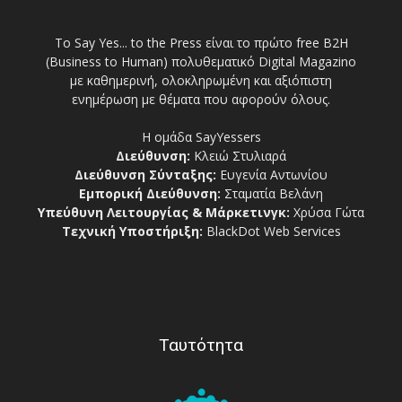
Το Say Yes... to the Press είναι το πρώτο free Β2Η
(Business to Human) πολυθεματικό Digital Magazino
με καθημερινή, ολοκληρωμένη και αξιόπιστη
ενημέρωση με θέματα που αφορούν όλους.
Η ομάδα SayYessers
Διεύθυνση:
Κλειώ Στυλιαρά
Διεύθυνση Σύνταξης:
Ευγενία Αντωνίου
Εμπορική Διεύθυνση:
Σταματία Βελάνη
Υπεύθυνη Λειτουργίας & Μάρκετινγκ:
Χρύσα Γώτα
Τεχνική Υποστήριξη:
BlackDot Web Services
Ταυτότητα