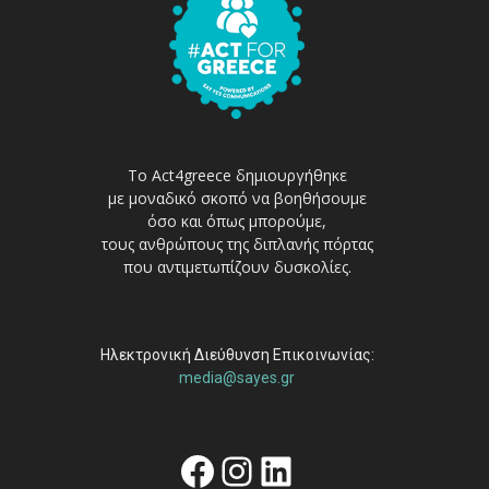
Το Act4greece δημιουργήθηκε
με μοναδικό σκοπό να βοηθήσουμε
όσο και όπως μπορούμε,
τους ανθρώπους της διπλανής πόρτας
που αντιμετωπίζουν δυσκολίες.
Ηλεκτρονική Διεύθυνση Επικοινωνίας:
media@sayes.gr
Facebook
Instagram
Linkedin