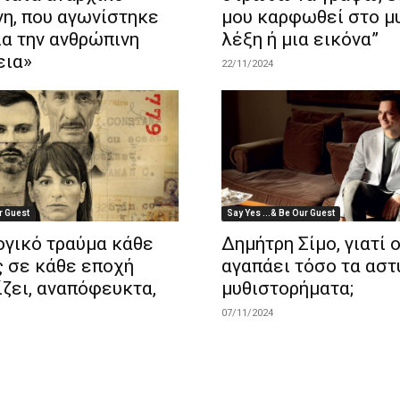
νη, που αγωνίστηκε
μου καρφωθεί στο μ
ια την ανθρώπινη
λέξη ή μια εικόνα”
εια»
22/11/2024
r Guest
Say Yes ...& Be Our Guest
ογικό τραύμα κάθε
Δημήτρη Σίμο, γιατί 
ς σε κάθε εποχή
αγαπάει τόσο τα αστ
ζει, αναπόφευκτα,
μυθιστορήματα;
»
07/11/2024