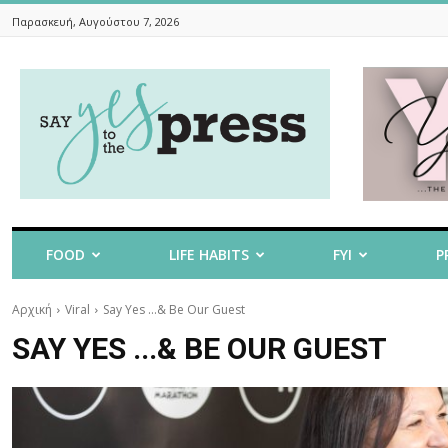
Παρασκευή, Αυγούστου 7, 2026
Say
Yes
To
The
Press
FOOD
LIFE HABITS
FYI
P
Αρχική
Viral
Say Yes ...& Be Our Guest
SAY YES ...& BE OUR GUEST