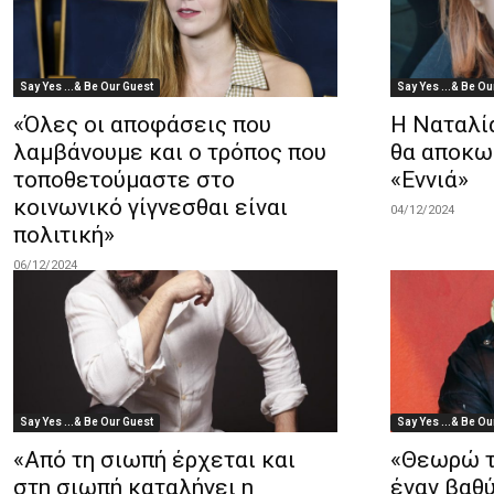
Say Yes ...& Be Our Guest
Say Yes ...& Be Ou
«Όλες οι αποφάσεις που
Η Ναταλί
λαμβάνουμε και ο τρόπος που
θα αποκω
τοποθετούμαστε στο
«Εννιά»
κοινωνικό γίγνεσθαι είναι
04/12/2024
πολιτική»
06/12/2024
Say Yes ...& Be Our Guest
Say Yes ...& Be Ou
«Από τη σιωπή έρχεται και
«Θεωρώ τ
στη σιωπή καταλήγει η
έναν βαθ