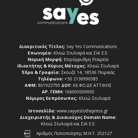
Διακριτικός Τίτλος:
Say Yes Communications
Επωνυμία:
Κλειώ Στυλιαρά και ΣΙΑ Ε.Ε.
Νομική Μορφή:
Ετερόρρυθμη Εταιρεία
Ιδιοκτήτης & Κύριος Μέτοχος:
Κλειώ Στυλιαρά
Έδρα & Γραφεία:
Σκουζέ 14, 18536 Πειραιάς
Τηλέφωνο:
+30 2130990585
ΑΦΜ:
801923795
ΔΟΥ:
ΚΕ.ΦΟ.ΔΕ ΑΤΤΙΚΗΣ
ΑΡ. ΓΕΜΗ:
166005009000
Νόμιμος Εκπρόσωπος:
Κλειώ Στυλιαρά
Ιστοσελίδα:
www.sayyestothepress.gr
Διαχειριστής & Δικαιούχος Domain Name:
Κλειώ Στυλιαρά και ΣΙΑ Ε.Ε.
Αριθμός Πιστοποίησης Μ.Η.Τ. 252127