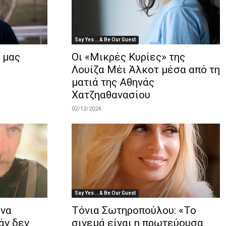
Say Yes ...& Be Our Guest
 μας
Οι «Mικρές Κυρίες» της
Λουίζα Μέι Άλκοτ μέσα από τη
ματιά της Αθηνάς
Χατζηαθανασίου
02/12/2024
Say Yes ...& Be Our Guest
 να
Τόνια Σωτηροπούλου: «Το
άν δεν
σινεμά είναι η πρωτεύουσα