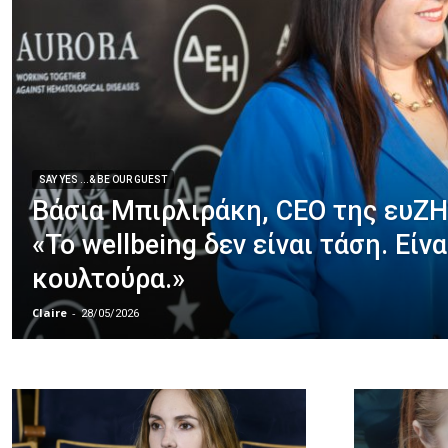
SAY YES ...& BE OUR GUEST
Βάσια Μπιρλιράκη, CEO της ευΖΗ
«Το wellbeing δεν είναι τάση. Είνα
κουλτούρα.»
Claire
-
28/05/2026