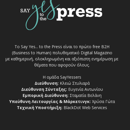
Το Say Yes... to the Press είναι το πρώτο free Β2Η
(Business to Human) πολυθεματικό Digital Magazino
με καθημερινή, ολοκληρωμένη και αξιόπιστη ενημέρωση με
θέματα που αφορούν όλους.
Η ομάδα SayYessers
Διεύθυνση:
Κλειώ Στυλιαρά
Διεύθυνση Σύνταξης:
Ευγενία Αντωνίου
Εμπορική Διεύθυνση:
Σταματία Βελάνη
Υπεύθυνη Λειτουργίας & Μάρκετινγκ:
Χρύσα Γώτα
Τεχνική Υποστήριξη:
BlackDot Web Services