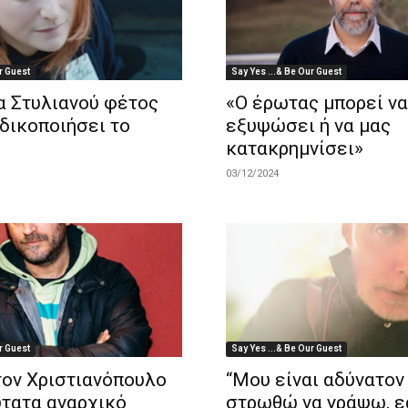
r Guest
Say Yes ...& Be Our Guest
α Στυλιανού φέτος
«Ο έρωτας μπορεί να
δικοποιήσει το
εξυψώσει ή να μας
κατακρημνίσει»
03/12/2024
r Guest
Say Yes ...& Be Our Guest
ον Χριστιανόπουλο
“Μου είναι αδύνατον
ύτατα αναρχικό
στρωθώ να γράψω, ε