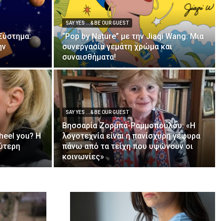
SAY YES ...& BE OUR GUEST
Σύστημα:
“Pop by Nature” με την Jiaqi Wang: Μια
ην
συνεργασία γεμάτη χρώμα και
συναισθήματα!
SAY YES ...& BE OUR GUEST
Βησσαρία Ζορμπά-Ραμμοπούλου: «Η
eel you? Η
λογοτεχνία είναι η πανίσχυρη γέφυρα
ύτερη
πάνω από τα τείχη που υψώνουν οι
κοινωνίες»