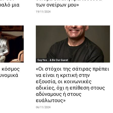
υαλό μια
των ονείρων μου»
19/11/2024
Say Yes ...& Be Our Guest
ο κόσμος
«Οι στόχοι της σάτιρας πρέπει
υνομικά
να είναι η κριτική στην
εξουσία, οι κοινωνικές
αδικίες, όχι η επίθεση στους
αδύναμους ή στους
ευάλωτους»
06/11/2024