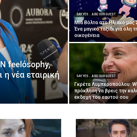
SAY YES ...& BE OUR GUEST
Μια Βόλτα στο Ηλιακό μας 
Ένα μαγικό ταξίδι για όλη τ
οικογένεια
Ν feelόsophy,
ι η νέα εταιρική
SAY YES ...& BE OUR GUEST
Γκρέτα Λυμπεροπούλου: Wh
πρόκληση να βρεις την καλ
εκδοχή του εαυτού σου