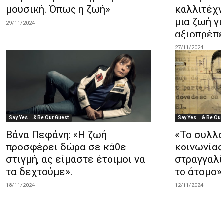
μουσική. Όπως η ζωή»
καλλιτέχ
μια ζωή γ
29/11/2024
αξιοπρέπ
27/11/2024
Say Yes ...& Be Our Guest
Say Yes ...& Be Ou
Βάνα Πεφάνη: «Η ζωή
«Το συλλ
προσφέρει δώρα σε κάθε
κοινωνία
στιγμή, ας είμαστε έτοιμοι να
στραγγαλί
τα δεχτούμε».
το άτομο
18/11/2024
12/11/2024