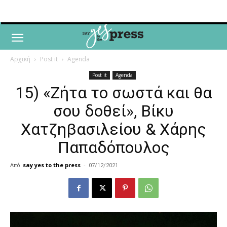
Αρχική
Post it
Agenda
Post it
Agenda
15) «Ζήτα το σωστά και θα
σου δοθεί», Βίκυ
Χατζηβασιλείου & Χάρης
Παπαδόπουλος
Από
say yes to the press
-
07/12/2021