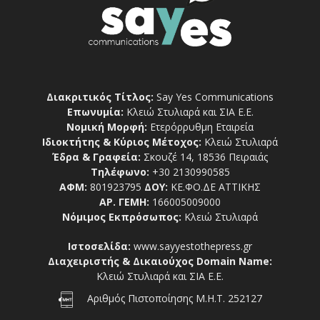
Διακριτικός Τίτλος:
Say Yes Communications
Επωνυμία:
Κλειώ Στυλιαρά και ΣΙΑ Ε.Ε.
Νομική Μορφή:
Ετερόρρυθμη Εταιρεία
Ιδιοκτήτης & Κύριος Μέτοχος:
Κλειώ Στυλιαρά
Έδρα & Γραφεία:
Σκουζέ 14, 18536 Πειραιάς
Τηλέφωνο:
+30 2130990585
ΑΦΜ:
801923795
ΔΟΥ:
ΚΕ.ΦΟ.ΔΕ ΑΤΤΙΚΗΣ
ΑΡ. ΓΕΜΗ:
166005009000
Νόμιμος Εκπρόσωπος:
Κλειώ Στυλιαρά
Ιστοσελίδα:
www.sayyestothepress.gr
Διαχειριστής & Δικαιούχος Domain Name:
Κλειώ Στυλιαρά και ΣΙΑ Ε.Ε.
Αριθμός Πιστοποίησης Μ.Η.Τ. 252127