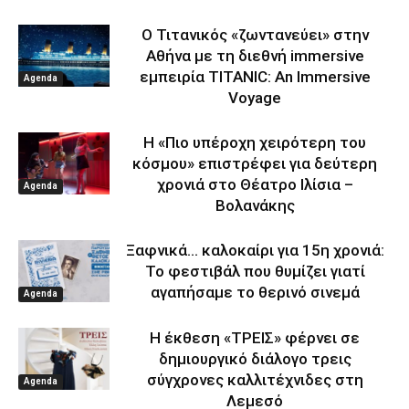
Ο Τιτανικός «ζωντανεύει» στην
Αθήνα με τη διεθνή immersive
εμπειρία TITANIC: An Immersive
Agenda
Voyage
Η «Πιο υπέροχη χειρότερη του
κόσμου» επιστρέφει για δεύτερη
χρονιά στο Θέατρο Ιλίσια –
Agenda
Βολανάκης
Ξαφνικά… καλοκαίρι για 15η χρονιά:
Το φεστιβάλ που θυμίζει γιατί
αγαπήσαμε το θερινό σινεμά
Agenda
Η έκθεση «ΤΡΕΙΣ» φέρνει σε
δημιουργικό διάλογο τρεις
σύγχρονες καλλιτέχνιδες στη
Agenda
Λεμεσό