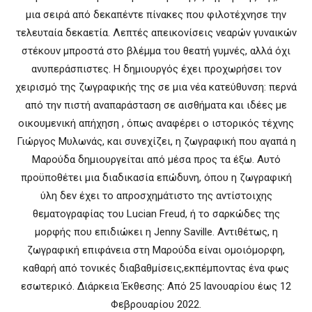
μια σειρά από δεκαπέντε πίνακες που φιλοτέχνησε την
τελευταία δεκαετία. Λεπτές απεικονίσεις νεαρών γυναικών
στέκουν μπροστά στο βλέμμα του θεατή γυμνές, αλλά όχι
ανυπεράσπιστες. Η δημιουργός έχει προχωρήσει τον
χειρισμό της ζωγραφικής της σε μια νέα κατεύθυνση: περνά
από την πιστή αναπαράσταση σε αισθήματα και ιδέες με
οικουμενική απήχηση , όπως αναφέρει ο ιστορικός τέχνης
Γιώργος Μυλωνάς, και συνεχίζει, η ζωγραφική που αγαπά η
Μαρούδα δημιουργείται από μέσα προς τα έξω. Αυτό
προϋποθέτει μια διαδικασία επώδυνη, όπου η ζωγραφική
ύλη δεν έχει το απροσχημάτιστο της αντίστοιχης
θεματογραφίας του Lucian Freud, ή το σαρκώδες της
μορφής που επιδιώκει η Jenny Saville. Αντιθέτως, η
ζωγραφική επιφάνεια στη Μαρούδα είναι ομοιόμορφη,
καθαρή από τονικές διαβαθμίσεις,εκπέμποντας ένα φως
εσωτερικό. Διάρκεια Έκθεσης: Από 25 Ιανουαρίου έως 12
Φεβρουαρίου 2022.