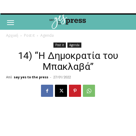
Αρχική
Post it
Agenda
Post it
Agenda
14) “Η Δημοκρατία του
Μπακλαβά”
Από
say yes to the press
-
27/01/2022