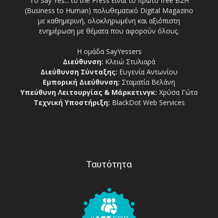
Το Say Yes... to the Press είναι το πρώτο free Β2Η
(Business to Human) πολυθεματικό Digital Magazino
με καθημερινή, ολοκληρωμένη και αξιόπιστη
ενημέρωση με θέματα που αφορούν όλους.
Η ομάδα SayYessers
Διεύθυνση:
Κλειώ Στυλιαρά
Διεύθυνση Σύνταξης:
Ευγενία Αντωνίου
Εμπορική Διεύθυνση:
Σταματία Βελάνη
Υπεύθυνη Λειτουργίας & Μάρκετινγκ:
Χρύσα Γώτα
Τεχνική Υποστήριξη:
BlackDot Web Services
Ταυτότητα