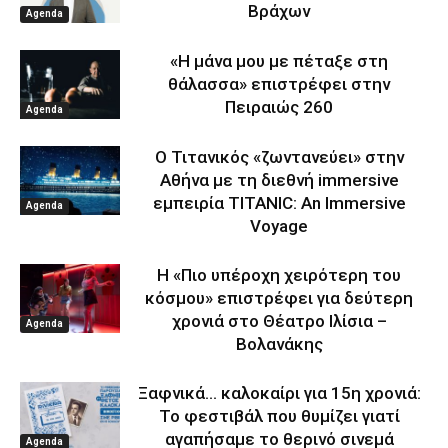
Βράχων
Agenda
«Η μάνα μου με πέταξε στη
θάλασσα» επιστρέφει στην
Πειραιώς 260
Agenda
Ο Τιτανικός «ζωντανεύει» στην
Αθήνα με τη διεθνή immersive
εμπειρία TITANIC: An Immersive
Agenda
Voyage
Η «Πιο υπέροχη χειρότερη του
κόσμου» επιστρέφει για δεύτερη
χρονιά στο Θέατρο Ιλίσια –
Agenda
Βολανάκης
Ξαφνικά… καλοκαίρι για 15η χρονιά:
Το φεστιβάλ που θυμίζει γιατί
αγαπήσαμε το θερινό σινεμά
Agenda