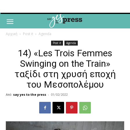
Αρχική
Post it
Agenda
Post it
Agenda
14) «Les Trois Femmes
Swinging on the Train»
ταξίδι στη χρυσή εποχή
του Μεσοπολέμου
Από
say yes to the press
-
01/02/2022