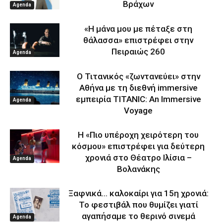
Βράχων
Agenda
«Η μάνα μου με πέταξε στη
θάλασσα» επιστρέφει στην
Πειραιώς 260
Agenda
Ο Τιτανικός «ζωντανεύει» στην
Αθήνα με τη διεθνή immersive
εμπειρία TITANIC: An Immersive
Agenda
Voyage
Η «Πιο υπέροχη χειρότερη του
κόσμου» επιστρέφει για δεύτερη
χρονιά στο Θέατρο Ιλίσια –
Agenda
Βολανάκης
Ξαφνικά… καλοκαίρι για 15η χρονιά:
Το φεστιβάλ που θυμίζει γιατί
αγαπήσαμε το θερινό σινεμά
Agenda