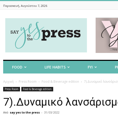
Παρασκευή, Αυγούστου 7, 2026
Say
Yes
To
The
Press
FOOD
LIFE HABITS
FYI
P
Αρχική
Press Room
Food & Beverage edition
7).Δυναμικό λανσάρισ
Press Room
Food & Beverage edition
7).Δυναμικό λανσάρισμ
Από
say yes to the press
-
31/03/2022