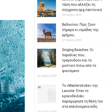
τάση που αλλάζει τη
σύγχρονη αρχιτεκτονική
28 Ιουλίου 2026
Βεδουίνοι: Πώς ζουν
σήμερα οι νομάδες της
ερήμου;
27 Ιουλίου 2026
Singing Beaches: Οι
παραλίες που…
τραγουδούν και το
μυστικό πίσω από το
φαινόμενο
23 Ιουλίου 2026
Το «Masterstroke» της
Lacoste: Όταν το
κροκοδειλάκι
παραχώρησε τη θέση του
στα απειλούμενα είδη
23 Ιουλίου 2026