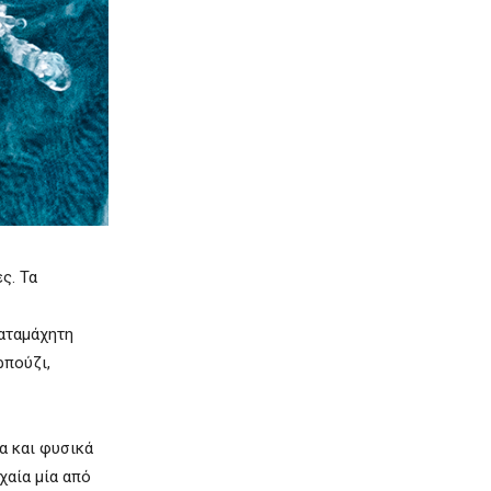
ς. Τα
καταμάχητη
ρπούζι,
τα και φυσικά
χαία μία από