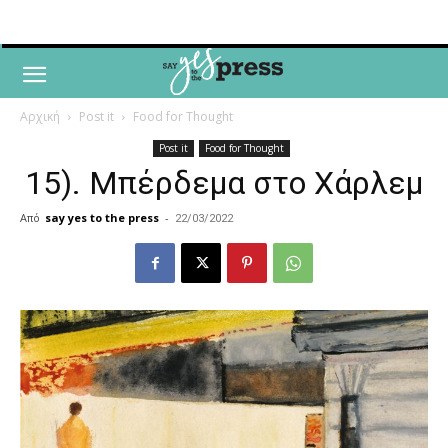
Αρχική
Post it
Food for Thought
Post it
Food for Thought
15). Μπέρδεμα στο Χάρλεμ
Από
say yes to the press
-
22/03/2022