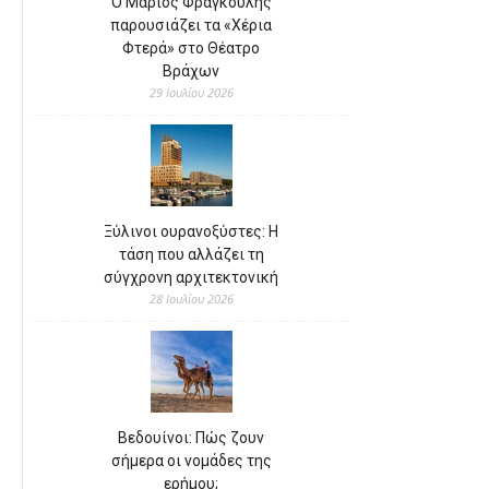
Ο Μάριος Φραγκούλης
παρουσιάζει τα «Χέρια
Φτερά» στο Θέατρο
Βράχων
29 Ιουλίου 2026
Ξύλινοι ουρανοξύστες: Η
τάση που αλλάζει τη
σύγχρονη αρχιτεκτονική
28 Ιουλίου 2026
Βεδουίνοι: Πώς ζουν
σήμερα οι νομάδες της
ερήμου;