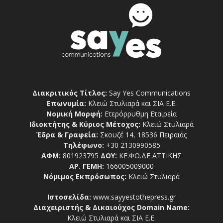
Διακριτικός Τίτλος:
Say Yes Communications
Επωνυμία:
Κλειώ Στυλιαρά και ΣΙΑ Ε.Ε.
Νομική Μορφή:
Ετερόρρυθμη Εταιρεία
Ιδιοκτήτης & Κύριος Μέτοχος:
Κλειώ Στυλιαρά
Έδρα & Γραφεία:
Σκουζέ 14, 18536 Πειραιάς
Τηλέφωνο:
+30 2130990585
ΑΦΜ:
801923795
ΔΟΥ:
ΚΕ.ΦΟ.ΔΕ ΑΤΤΙΚΗΣ
ΑΡ. ΓΕΜΗ:
166005009000
Νόμιμος Εκπρόσωπος:
Κλειώ Στυλιαρά
Ιστοσελίδα:
www.sayyestothepress.gr
Διαχειριστής & Δικαιούχος Domain Name:
Κλειώ Στυλιαρά και ΣΙΑ Ε.Ε.