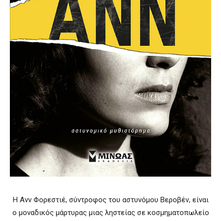
Η Ανν Φορεστιέ, σύντροφος του αστυνόμου Βεροβέν, είναι
ο μοναδικός μάρτυρας μιας ληστείας σε κοσμηματοπωλείο