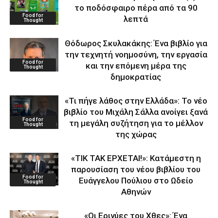
το ποδόσφαιρο πέρα από τα 90
Food for
λεπτά
Thought
Θόδωρος Σκυλακάκης: Ένα βιβλίο για
την τεχνητή νοημοσύνη, την εργασία
Food for
και την επόμενη μέρα της
Thought
δημοκρατίας
«Τι πήγε λάθος στην Ελλάδα»: Το νέο
βιβλίο του Μιχάλη Σάλλα ανοίγει ξανά
Food for
τη μεγάλη συζήτηση για το μέλλον
Thought
της χώρας
«ΤΙΚ ΤΑΚ ΕΡΧΕΤΑΙ!»: Κατάμεστη η
παρουσίαση του νέου βιβλίου του
Food for
Ευάγγελου Πούλιου στο Ωδείο
Thought
Αθηνών
«Οι Ερινύες του Χθες»: Ένα