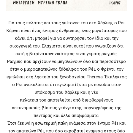
Για τους πελάτες και τους γείτονές του στο Χάρλεμ, ο Ρέι
Κάρνεϊ είναι ένας έντιμος άνθρωπος, ένας μαγαζάτορας που
κάνει ό,τι μπορεί για να συντηρήσει τον ίδιο και την
οικογένειά του. Ελάχιστοι είναι αυτοί που γνωρίζουν ότι
αυτή η βιτρίνα κανονικότητας είναι γεμάτη ρωγμές.
Ρωγμές που αρχίζουν να μεγαλώνουν όλο και περισσότερο
όταν ο μικροαπατεώνας ξάδελφος του Ρέι, ο Φρέντι, τον
εμπλέκει στη ληστεία του ξενοδοχείου Theresa. Έκπληκτος
ο Ρέι ανακαλύπτει ότι εγκλιματίζεται με ευκολία στον
υπόκοσμο του Χάρλεμ και η νέα
πελατεία του αποτελείται από διεφθαρμένους
αστυνομικούς, βίαιους γκάνγκστερ, πορνογράφους της
πεντάρας και άλλα αποβράσματα.
Έτσι ξεκινά η εσωτερική πάλη ανάμεσα στον έντιμο Ρέι και
τον απατεώνα Ρέι, που όσο ακροβατεί ανάμεσα στους δύο