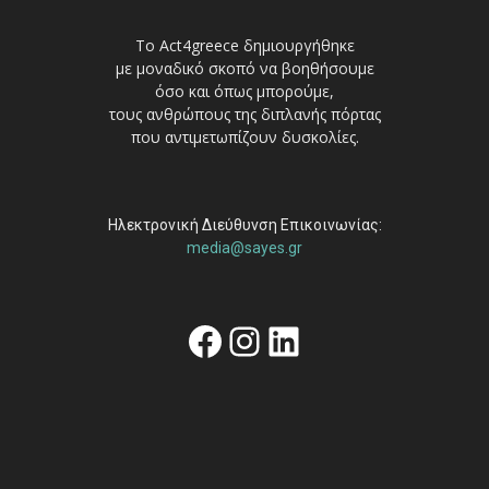
Το Act4greece δημιουργήθηκε
με μοναδικό σκοπό να βοηθήσουμε
όσο και όπως μπορούμε,
τους ανθρώπους της διπλανής πόρτας
που αντιμετωπίζουν δυσκολίες.
Ηλεκτρονική Διεύθυνση Επικοινωνίας:
media@sayes.gr
Facebook
Instagram
Linkedin