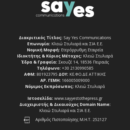
Διακριτικός Τίτλος:
Say Yes Communications
Επωνυμία:
Κλειώ Στυλιαρά και ΣΙΑ Ε.Ε.
Νομική Μορφή:
Ετερόρρυθμη Εταιρεία
Ιδιοκτήτης & Κύριος Μέτοχος:
Κλειώ Στυλιαρά
Έδρα & Γραφεία:
Σκουζέ 14, 18536 Πειραιάς
Τηλέφωνο:
+30 2130990585
ΑΦΜ:
801923795
ΔΟΥ:
ΚΕ.ΦΟ.ΔΕ ΑΤΤΙΚΗΣ
ΑΡ. ΓΕΜΗ:
166005009000
Νόμιμος Εκπρόσωπος:
Κλειώ Στυλιαρά
Ιστοσελίδα:
www.sayyestothepress.gr
Διαχειριστής & Δικαιούχος Domain Name:
Κλειώ Στυλιαρά και ΣΙΑ Ε.Ε.
Αριθμός Πιστοποίησης Μ.Η.Τ. 252127