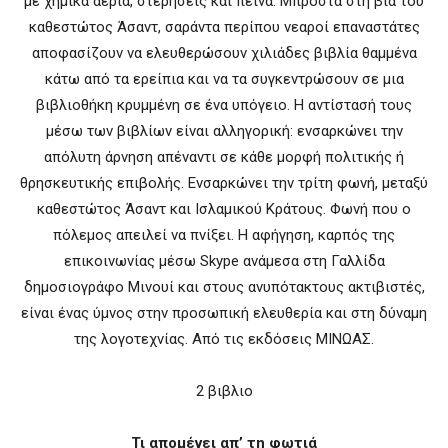
με χημικά αέρια, στερήσεις και πείνα. Μπροστά στη βία του
καθεστώτος Άσαντ, σαράντα περίπου νεαροί επαναστάτες
αποφασίζουν να ελευθερώσουν χιλιάδες βιβλία θαμμένα
κάτω από τα ερείπια και να τα συγκεντρώσουν σε μια
βιβλιοθήκη κρυμμένη σε ένα υπόγειο. Η αντίστασή τους
μέσω των βιβλίων είναι αλληγορική: ενσαρκώνει την
απόλυτη άρνηση απέναντι σε κάθε μορφή πολιτικής ή
θρησκευτικής επιβολής. Ενσαρκώνει την τρίτη φωνή, μεταξύ
καθεστώτος Άσαντ και Ισλαμικού Κράτους. Φωνή που ο
πόλεμος απειλεί να πνίξει. Η αφήγηση, καρπός της
επικοινωνίας μέσω Skype ανάμεσα στη Γαλλίδα
δημοσιογράφο Μινουί και στους ανυπότακτους ακτιβιστές,
είναι ένας ύμνος στην προσωπική ελευθερία και στη δύναμη
της λογοτεχνίας. Aπό τις εκδόσεις ΜΙΝΩΑΣ.
2 βιβλιο
Τι απομένει απ’ τη φωτιά