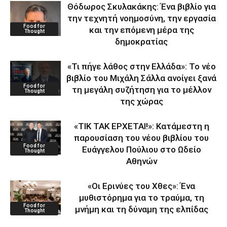
Θόδωρος Σκυλακάκης: Ένα βιβλίο για
την τεχνητή νοημοσύνη, την εργασία
Food for
και την επόμενη μέρα της
Thought
δημοκρατίας
«Τι πήγε λάθος στην Ελλάδα»: Το νέο
βιβλίο του Μιχάλη Σάλλα ανοίγει ξανά
Food for
τη μεγάλη συζήτηση για το μέλλον
Thought
της χώρας
«ΤΙΚ ΤΑΚ ΕΡΧΕΤΑΙ!»: Κατάμεστη η
παρουσίαση του νέου βιβλίου του
Food for
Ευάγγελου Πούλιου στο Ωδείο
Thought
Αθηνών
«Οι Ερινύες του Χθες»: Ένα
μυθιστόρημα για το τραύμα, τη
Food for
μνήμη και τη δύναμη της ελπίδας
Thought