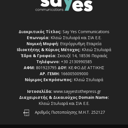
Διακριτικός Τίτλος:
Say Yes Communications
Επωνυμία:
Κλειώ Στυλιαρά και ΣΙΑ Ε.Ε.
Νομική Μορφή:
Ετερόρρυθμη Εταιρεία
Ιδιοκτήτης & Κύριος Μέτοχος:
Κλειώ Στυλιαρά
Έδρα & Γραφεία:
Σκουζέ 14, 18536 Πειραιάς
Τηλέφωνο:
+30 2130990585
ΑΦΜ:
801923795
ΔΟΥ:
ΚΕ.ΦΟ.ΔΕ ΑΤΤΙΚΗΣ
ΑΡ. ΓΕΜΗ:
166005009000
Νόμιμος Εκπρόσωπος:
Κλειώ Στυλιαρά
Ιστοσελίδα:
www.sayyestothepress.gr
Διαχειριστής & Δικαιούχος Domain Name:
Κλειώ Στυλιαρά και ΣΙΑ Ε.Ε.
Αριθμός Πιστοποίησης Μ.Η.Τ. 252127