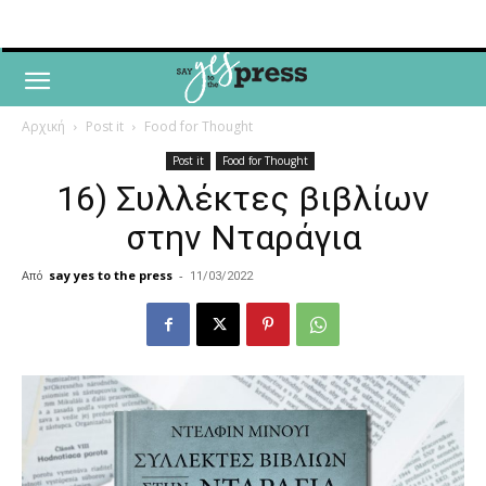
Αρχική
Post it
Food for Thought
Post it
Food for Thought
16) Συλλέκτες βιβλίων
στην Νταράγια
Από
say yes to the press
-
11/03/2022