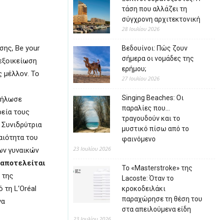
τάση που αλλάζει τη
σύγχρονη αρχιτεκτονική
28 Ιουλίου 2026
σης, Be your
Βεδουίνοι: Πώς ζουν
σήμερα οι νομάδες της
 εξοικείωση
ερήμου;
 μέλλον. Το
27 Ιουλίου 2026
Singing Beaches: Οι
 δήλωσε
παραλίες που…
ρεία τους
τραγουδούν και το
 Συνιδρύτρια
μυστικό πίσω από το
αιότητα του
φαινόμενο
23 Ιουλίου 2026
ων γυναικών
 αποτελείται
Το «Masterstroke» της
 της
Lacoste: Όταν το
 τη L’Oréal
κροκοδειλάκι
παραχώρησε τη θέση του
να
στα απειλούμενα είδη
23 Ιουλίου 2026