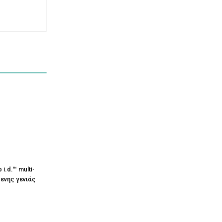
i.d.™ multi-
μενης γενιάς