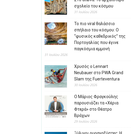
σχολείο του κόσμου
31 Ιουλίου 2026
Το πιο viral θαλάσσιο
σπήλαιο του κόσμου: Ο
“φυσικός καθεδρικός” της
Πορτογαλίας που έγινε
παγκόσμια εμμονή
31 Ιουλίου 2026
Χρυσός ο Lennart
Neubauer στο PWA Grand
Slam της Fuerteventura
30 Ιουλίου 2026
Ο Μάριος Φραγκούλης
παρουσιάζει τα «Χέρια
Φτερά» στο Θέατρο
Βράχων
29 Ιουλίου 2026
Ξύλινοι ουρανοξύστες: Η