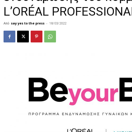
L’ORÉAL PROFESSION
Από
say yes to the press
-
18/03/2022