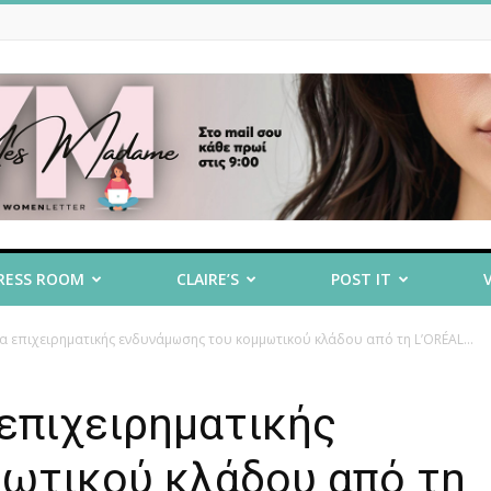
RESS ROOM
CLAIRE’S
POST IT
α επιχειρηματικής ενδυνάμωσης του κομμωτικού κλάδου από τη L’ORÉAL...
 επιχειρηματικής
ωτικού κλάδου από τη