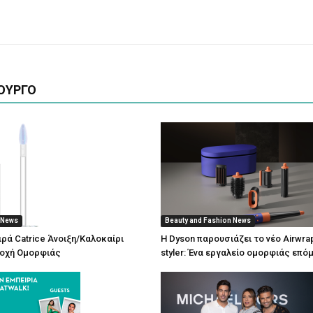
ΟΥΡΓΟ
 News
Beauty and Fashion News
ιρά Catrice Άνοιξη/Καλοκαίρι
Η Dyson παρουσιάζει το νέο Airwrap 
ποχή Ομορφιάς
styler: Ένα εργαλείο ομορφιάς επό