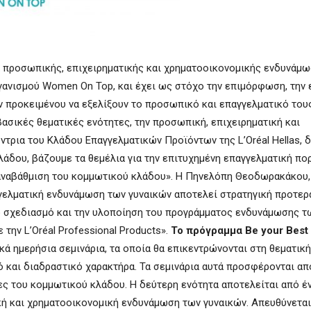
α προσωπικής, επιχειρηματικής και χρηματοοικονομικής ενδυνάμω
ργανισμού Women Οn Top, και έχει ως στόχο την επιμόρφωση, την
ν προκειμένου να εξελίξουν το προσωπικό και επαγγελματικό τους
ασικές θεματικές ενότητες, την προσωπική, επιχειρηματική και
ντρια του Κλάδου Επαγγελματικών Προϊόντων της L’Οréal Hellas,
άδου, βάζουμε τα θεμέλια για την επιτυχημένη επαγγελματική πο
 αναβάθμιση του κομμωτικού κλάδου». Η Πηνελόπη Θεοδωρακάκου,
γελματική ενδυνάμωση των γυναικών αποτελεί στρατηγική προτερ
 το σχεδιασμό και την υλοποίηση του προγράμματος ενδυνάμωσης τ
την L’Oréal Professional Products».
Το πρόγραμμα Be your Best
κά ημερήσια σεμινάρια, τα οποία θα επικεντρώνονται στη θεματική
και διαδραστικό χαρακτήρα. Τα σεμινάρια αυτά προσφέρονται από
κες του κομμωτικού κλάδου. Η δεύτερη ενότητα αποτελείται από έ
κή και χρηματοοικονομική ενδυνάμωση των γυναικών. Απευθύνεται