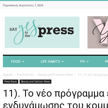
Παρασκευή, Αυγούστου 7, 2026
Say
Yes
To
The
Press
FOOD
LIFE HABITS
FYI
P
Αρχική
Press Room
Beauty and Fashion News
11). Το νέο πρόγραμμ
Press Room
Beauty and Fashion News
11). Το νέο πρόγραμμα
ενδυνάμωσης του κομμ