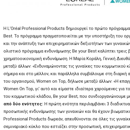
Η L’Oréal Professional Products δημιουργεί το πρώτο πρόγραμμ
Best. Το πρόγραμμα πραγματοποιείται με την υποστήριξη του ο
και την ανάπτυξη των επιχειρηματικών δεξιοτήτων των γυναικώ
ολιστικό πρόγραμμα ενδυνάμωσης Be your Best καλύπτει τρεις β
χρηματοοικονομική ενδυνάμωση. Η Μαρία Κοράλη, Γενική Διευθύ
μεταξύ άλλων: «Ενδυναμώνοντας τις γυναίκες του κομμωτικού κλ
σήμερα και στο μέλλον, και παράλληλα συμβάλουμε στη διαρκή
του οργανισμού, Women on Top, δήλωσε μεταξύ άλλων: «Η επαγ
Women On Top, γι’ αυτό και είμαστε ιδιαίτερα χαρούμενες για
του κομμωτικού κλάδου, Be your Βest, που συνδιοργανώνουμε με 
από δύο ενότητες:
Η πρώτη ενότητα περιλαμβάνει 3 διαδικτυα
προσωπικής ενδυνάμωσης των γυναικών και θα έχουν βιωματικό 
Professional Products δωρεάν, απευθύνονται σε όλες τις γυναί
σεμιναριακό κύκλο που εστιάζει στην προσωπική, επιχειρηματι