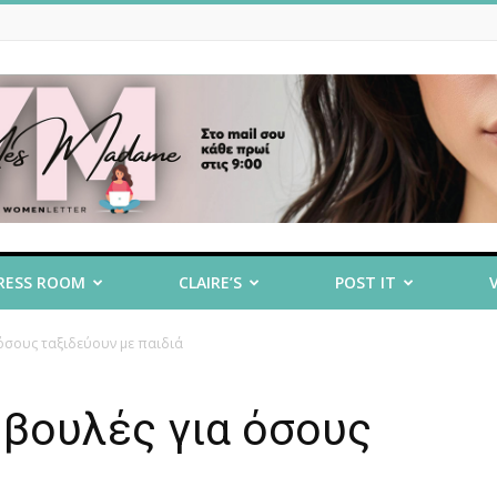
RESS ROOM
CLAIRE’S
POST IT
 όσους ταξιδεύουν με παιδιά
μβουλές για όσους