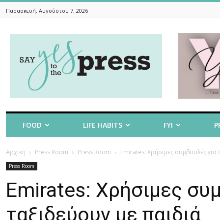
Παρασκευή, Αυγούστου 7, 2026
Say
Yes
To
The
Press
FOOD
LIFE HABITS
FYI
P
Αρχική
Press Room
Press Room
Emirates: Χρήσιμες συμβουλές για
Press Room
Emirates: Χρήσιμες συ
ταξιδεύουν με παιδιά