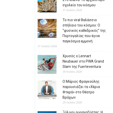
σχολείο του κόσμου
31 Ιουλίου 2026
Το πιο viral θαλάσσιο
σπήλαιο του κόσμου: Ο
“φυσικός καθεδρικός” της
Πορτογαλίας που έγινε
παγκόσμια εμμονή
31 Ιουλίου 2026
Χρυσός ο Lennart
Neubauer στο PWA Grand
Slam της Fuerteventura
30 Ιουλίου 2026
Ο Μάριος Φραγκούλης
παρουσιάζει τα «Χέρια
Φτερά» στο Θέατρο
Βράχων
29 Ιουλίου 2026
Ξύλινοι ουρανοξύστες: Η