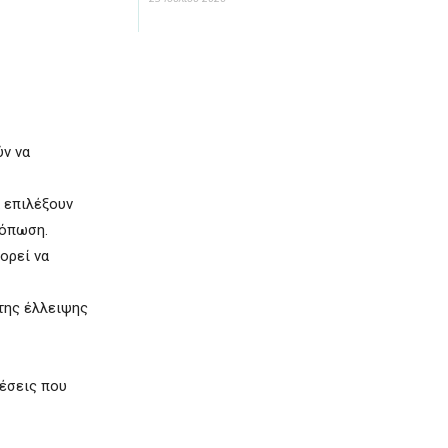
ύν να
 επιλέξουν
κόπωση.
ορεί να
 της έλλειψης
θέσεις που