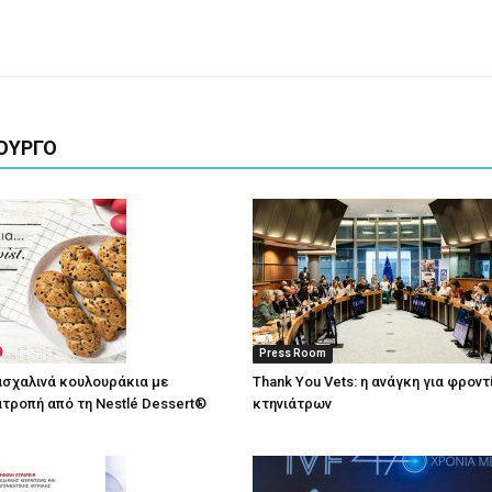
ΟΥΡΓΟ
Press Room
σχαλινά κουλουράκια με
Thank You Vets: η ανάγκη για φρον
τροπή από τη Nestlé Dessert®
κτηνιάτρων