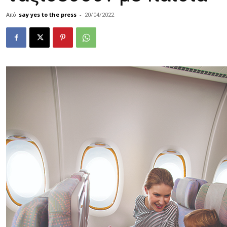
Από
say yes to the press
-
20/04/2022