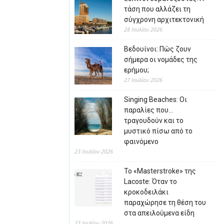
τάση που αλλάζει τη
σύγχρονη αρχιτεκτονική
28 Ιουλίου 2026
Βεδουίνοι: Πώς ζουν
σήμερα οι νομάδες της
ερήμου;
27 Ιουλίου 2026
Singing Beaches: Οι
παραλίες που…
τραγουδούν και το
μυστικό πίσω από το
φαινόμενο
23 Ιουλίου 2026
Το «Masterstroke» της
Lacoste: Όταν το
κροκοδειλάκι
παραχώρησε τη θέση του
στα απειλούμενα είδη
23 Ιουλίου 2026