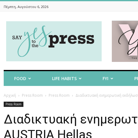
Πέμπτη, Αυγούστου 6, 2026
Say
Yes
To
The
Press
FOOD
LIFE HABITS
FYI
P
Αρχική
Press Room
Press Room
Διαδικτυακή ενημερωτική εκδήλωση
Press Room
Διαδικτυακή ενημερωτ
AUSTRIA Hellas