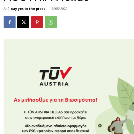
Από
say yes to the press
-
13/05/2022