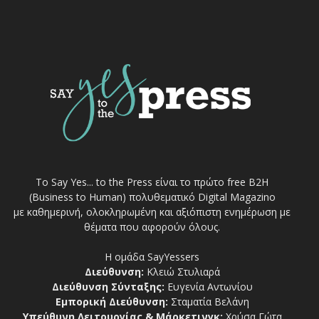
Το Say Yes... to the Press είναι το πρώτο free Β2Η
(Business to Human) πολυθεματικό Digital Magazino
με καθημερινή, ολοκληρωμένη και αξιόπιστη ενημέρωση με
θέματα που αφορούν όλους.
Η ομάδα SayYessers
Διεύθυνση:
Κλειώ Στυλιαρά
Διεύθυνση Σύνταξης:
Ευγενία Αντωνίου
Εμπορική Διεύθυνση:
Σταματία Βελάνη
Υπεύθυνη Λειτουργίας & Μάρκετινγκ:
Χρύσα Γώτα