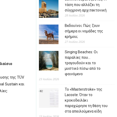
τάση που αλλάζει τη
σύγχρονη αρχιτεκτονική
28 Ιουλίου 2026
Βεδουίνοι: Πώς ζουν
σήμερα οι νομάδες της
ερήμου;
27 Ιουλίου 2026
Singing Beaches: Οι
παραλίες που…
τραγουδούν και το
λαίσιο
μυστικό πίσω από το
φαινόμενο
ευσης της TÜV
23 Ιουλίου 2026
l Sustain και
Το «Masterstroke» της
λίες:
Lacoste: Όταν το
κροκοδειλάκι
παραχώρησε τη θέση του
στα απειλούμενα είδη
23 Ιουλίου 2026