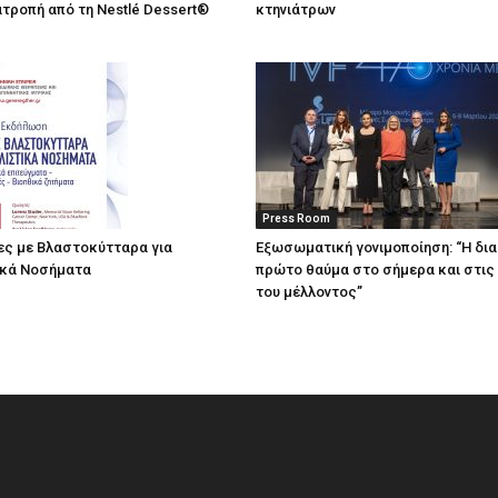
τροπή από τη Nestlé Dessert®
κτηνιάτρων
Press Room
ες με Βλαστοκύτταρα για
Eξωσωματική γονιμοποίηση: “Η δι
ικά Νοσήματα
πρώτο θαύμα στο σήμερα και στις
του μέλλοντος’’