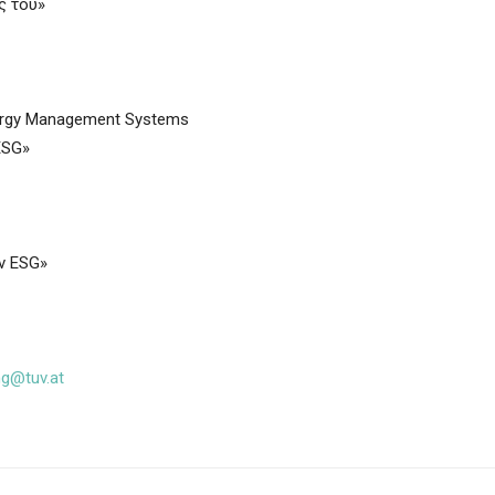
ς του»
nergy Management Systems
ESG»
ν ESG»
ng@tuv.at