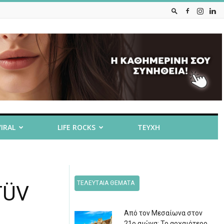
VIRAL
LIFE ROCKS
ΤΕΥΧΗ
ΤΕΛΕΥΤΑΙΑ ΘΕΜΑΤΑ
TÜV
Από τον Μεσαίωνα στον
21ο αιώνα: Το αρχαιότερο