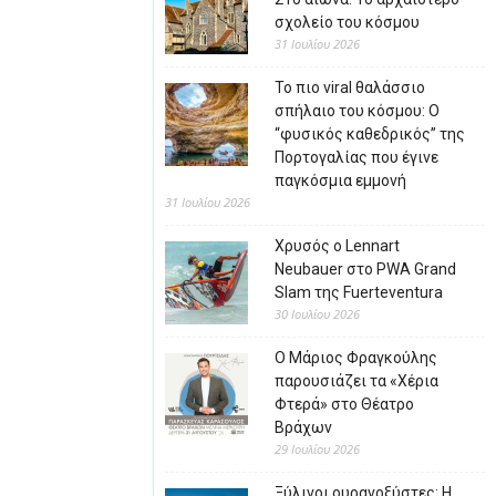
σχολείο του κόσμου
31 Ιουλίου 2026
Το πιο viral θαλάσσιο
σπήλαιο του κόσμου: Ο
“φυσικός καθεδρικός” της
Πορτογαλίας που έγινε
παγκόσμια εμμονή
31 Ιουλίου 2026
Χρυσός ο Lennart
Neubauer στο PWA Grand
Slam της Fuerteventura
30 Ιουλίου 2026
Ο Μάριος Φραγκούλης
παρουσιάζει τα «Χέρια
Φτερά» στο Θέατρο
Βράχων
29 Ιουλίου 2026
Ξύλινοι ουρανοξύστες: Η