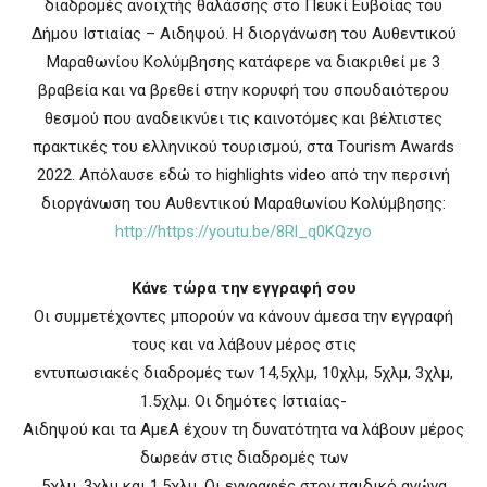
διαδρομές ανοιχτής θαλάσσης στο Πευκί Ευβοίας του
Δήμου Ιστιαίας – Αιδηψού. Η διοργάνωση του Αυθεντικού
Μαραθωνίου Κολύμβησης κατάφερε να διακριθεί με 3
βραβεία και να βρεθεί στην κορυφή του σπουδαιότερου
θεσμού που αναδεικνύει τις καινοτόμες και βέλτιστες
πρακτικές του ελληνικού τουρισμού, στα Tourism Awards
2022. Απόλαυσε εδώ το highlights video από την περσινή
διοργάνωση του Αυθεντικού Μαραθωνίου Κολύμβησης:
http://https://youtu.be/8Rl_q0KQzyo
Κάνε τώρα την εγγραφή σου
Οι συμμετέχοντες μπορούν να κάνουν άμεσα την εγγραφή
τους και να λάβουν μέρος στις
εντυπωσιακές διαδρομές των 14,5χλμ, 10χλμ, 5χλμ, 3χλμ,
1.5χλμ. Οι δημότες Ιστιαίας-
Αιδηψού και τα ΑμεΑ έχουν τη δυνατότητα να λάβουν μέρος
δωρεάν στις διαδρομές των
5χλμ, 3χλμ και 1.5χλμ. Οι εγγραφές στον παιδικό αγώνα