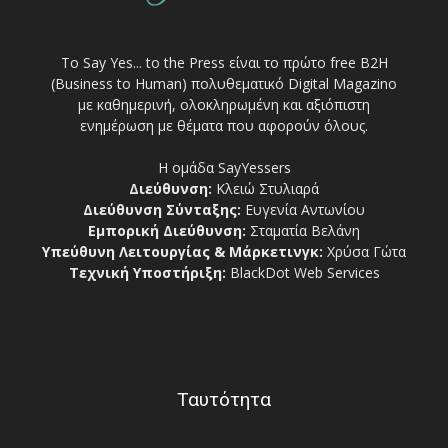
Το Say Yes... to the Press είναι το πρώτο free Β2Η
(Business to Human) πολυθεματικό Digital Magazino
με καθημερινή, ολοκληρωμένη και αξιόπιστη
ενημέρωση με θέματα που αφορούν όλους.
Η ομάδα SayYessers
Διεύθυνση:
Κλειώ Στυλιαρά
Διεύθυνση Σύνταξης:
Ευγενία Αντωνίου
Εμπορική Διεύθυνση:
Σταματία Βελάνη
Υπεύθυνη Λειτουργίας & Μάρκετινγκ:
Χρύσα Γώτα
Τεχνική Υποστήριξη:
BlackDot Web Services
Ταυτότητα