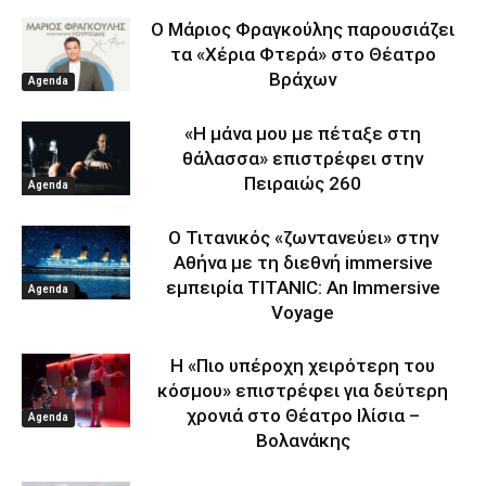
Ο Μάριος Φραγκούλης παρουσιάζει
τα «Χέρια Φτερά» στο Θέατρο
Βράχων
Agenda
«Η μάνα μου με πέταξε στη
θάλασσα» επιστρέφει στην
Πειραιώς 260
Agenda
Ο Τιτανικός «ζωντανεύει» στην
Αθήνα με τη διεθνή immersive
εμπειρία TITANIC: An Immersive
Agenda
Voyage
Η «Πιο υπέροχη χειρότερη του
κόσμου» επιστρέφει για δεύτερη
χρονιά στο Θέατρο Ιλίσια –
Agenda
Βολανάκης