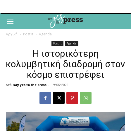
Αρχική
Post it
Agenda
Post it
Agenda
Η ιστορικότερη
κολυμβητική διαδρομή στον
κόσμο επιστρέφει
Από
say yes to the press
-
19/05/2022