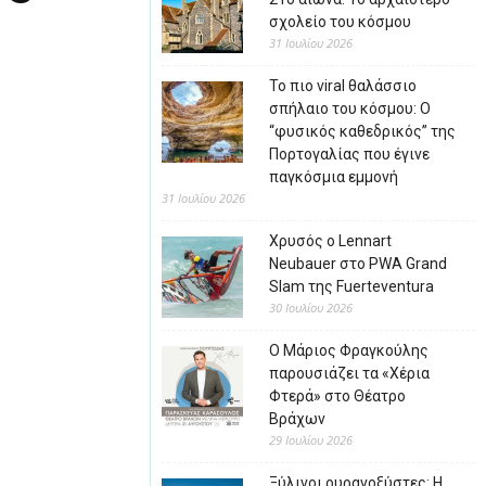
σχολείο του κόσμου
31 Ιουλίου 2026
Το πιο viral θαλάσσιο
σπήλαιο του κόσμου: Ο
“φυσικός καθεδρικός” της
Πορτογαλίας που έγινε
παγκόσμια εμμονή
31 Ιουλίου 2026
Χρυσός ο Lennart
Neubauer στο PWA Grand
Slam της Fuerteventura
30 Ιουλίου 2026
Ο Μάριος Φραγκούλης
παρουσιάζει τα «Χέρια
Φτερά» στο Θέατρο
Βράχων
29 Ιουλίου 2026
Ξύλινοι ουρανοξύστες: Η