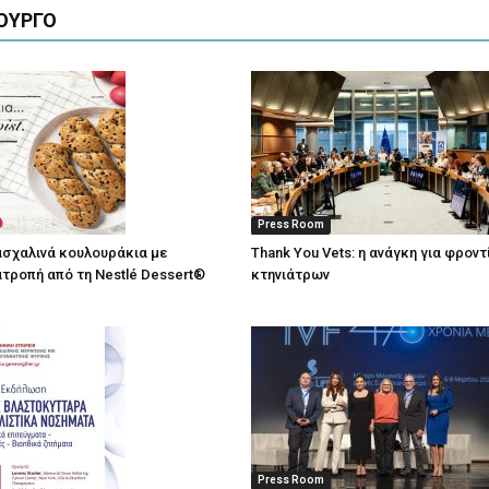
ΟΥΡΓΟ
Press Room
σχαλινά κουλουράκια με
Thank You Vets: η ανάγκη για φρον
τροπή από τη Nestlé Dessert®
κτηνιάτρων
Press Room