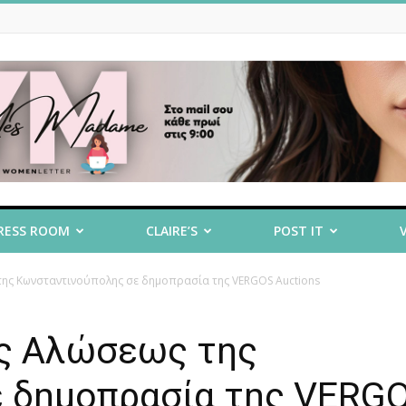
RESS ROOM
CLAIRE’S
POST IT
ης Κωνσταντινούπολης σε δημοπρασία της VERGOS Auctions
ης Αλώσεως της
 δημοπρασία της VERG