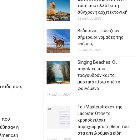
τάση που αλλάζει τη
σύγχρονη αρχιτεκτονική
28 Ιουλίου 2026
Βεδουίνοι: Πώς ζουν
σήμερα οι νομάδες της
ερήμου;
27 Ιουλίου 2026
Singing Beaches: Οι
παραλίες που…
τραγουδούν και το
μυστικό πίσω από το
 είδη που,
φαινόμενο
23 Ιουλίου 2026
Το «Masterstroke» της
Lacoste: Όταν το
ς που
κροκοδειλάκι
παραχώρησε τη θέση του
ούθησαν η
στα απειλούμενα είδη
(American
23 Ιουλίου 2026