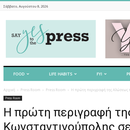
Σάββατο, Αυγούστου 8, 2026
Say
Yes
To
The
Press
FOOD
LIFE HABITS
FYI
P
Αρχική
Press Room
Press Room
Η πρώτη περιγραφή της Αλώσεως τ
Press Room
Η πρώτη περιγραφή τ
Κωνσταντινούπολης σε