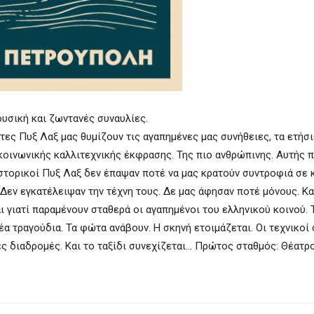
ουσική και ζωντανές συναυλίες.
ντες Πυξ Λαξ μας θυμίζουν τις αγαπημένες μας συνήθειες, τα ετήσ
κοινωνικής καλλιτεχνικής έκφρασης. Της πιο ανθρώπινης. Αυτής 
 ιστορικοί Πυξ Λαξ δεν έπαψαν ποτέ να μας κρατούν συντροφιά σε 
Δεν εγκατέλειψαν την τέχνη τους. Δε μας άφησαν ποτέ μόνους. Κα
ι γιατί παραμένουν σταθερά οι αγαπημένοι του ελληνικού κοινού. 
έα τραγούδια. Τα φώτα ανάβουν. Η σκηνή ετοιμάζεται. Οι τεχνικοί
ες διαδρομές. Και το ταξίδι συνεχίζεται… Πρώτος σταθμός: Θέατρ