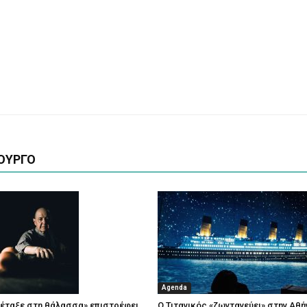
ΟΥΡΓΟ
Agenda
πέταξε στη θάλασσα» επιστρέφει
Ο Τιτανικός «ζωντανεύει» στην Αθή