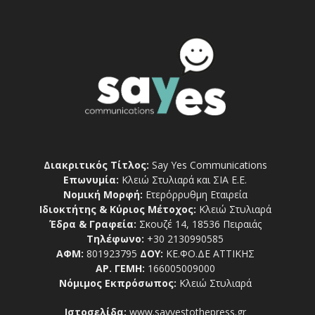
Διακριτικός Τίτλος:
Say Yes Communications
Επωνυμία:
Κλειώ Στυλιαρά και ΣΙΑ Ε.Ε.
Νομική Μορφή:
Ετερόρρυθμη Εταιρεία
Ιδιοκτήτης & Κύριος Μέτοχος:
Κλειώ Στυλιαρά
Έδρα & Γραφεία:
Σκουζέ 14, 18536 Πειραιάς
Τηλέφωνο:
+30 2130990585
ΑΦΜ:
801923795
ΔΟΥ:
ΚΕ.ΦΟ.ΔΕ ΑΤΤΙΚΗΣ
ΑΡ. ΓΕΜΗ:
166005009000
Νόμιμος Εκπρόσωπος:
Κλειώ Στυλιαρά
Ιστοσελίδα:
www.sayyestothepress.gr