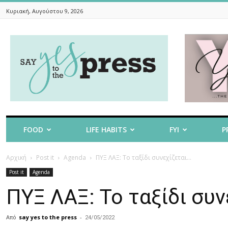
Κυριακή, Αυγούστου 9, 2026
Say
Yes
To
The
Press
FOOD
LIFE HABITS
FYI
P
Αρχική
Post it
Agenda
ΠΥΞ ΛΑΞ: Το ταξίδι συνεχίζεται…
Post it
Agenda
ΠΥΞ ΛΑΞ: Το ταξίδι συ
Από
say yes to the press
-
24/05/2022