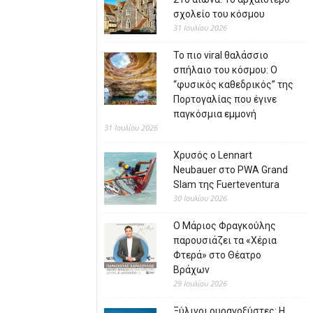
σχολείο του κόσμου
31 Ιουλίου 2026
Το πιο viral θαλάσσιο
σπήλαιο του κόσμου: Ο
“φυσικός καθεδρικός” της
Πορτογαλίας που έγινε
παγκόσμια εμμονή
31 Ιουλίου 2026
Χρυσός ο Lennart
Neubauer στο PWA Grand
Slam της Fuerteventura
30 Ιουλίου 2026
Ο Μάριος Φραγκούλης
παρουσιάζει τα «Χέρια
Φτερά» στο Θέατρο
Βράχων
29 Ιουλίου 2026
Ξύλινοι ουρανοξύστες: Η