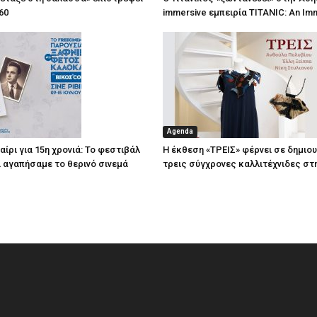
60
immersive εμπειρία TITANIC: An Im
Agenda
ίρι για 15η χρονιά: Το φεστιβάλ
Η έκθεση «ΤΡΕΙΣ» φέρνει σε δημιο
τί αγαπήσαμε το θερινό σινεμά
τρεις σύγχρονες καλλιτέχνιδες στ