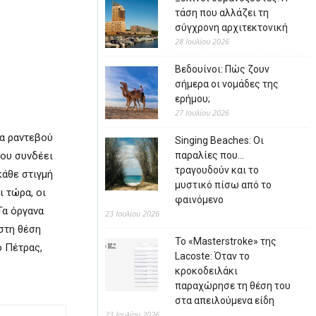
τάση που αλλάζει τη
σύγχρονη αρχιτεκτονική
28 Ιουλίου 2026
Βεδουίνοι: Πώς ζουν
σήμερα οι νομάδες της
ερήμου;
27 Ιουλίου 2026
ια ραντεβού
Singing Beaches: Οι
που συνδέει
παραλίες που…
τραγουδούν και το
κάθε στιγμή
μυστικό πίσω από το
ι τώρα, οι
φαινόμενο
Τα όργανα
23 Ιουλίου 2026
 στη θέση
Το «Masterstroke» της
ο Πέτρας,
Lacoste: Όταν το
κροκοδειλάκι
παραχώρησε τη θέση του
στα απειλούμενα είδη
23 Ιουλίου 2026