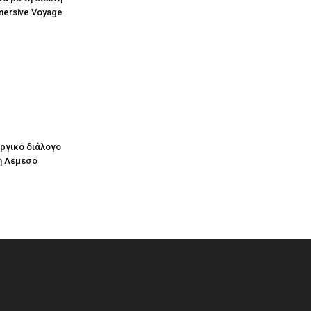
mersive Voyage
υργικό διάλογο
η Λεμεσό