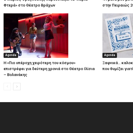
Φτερά» στο Θέατρο Βράχων
στην Πειραιώς 2
Agenda
Agenda
Η «Πιο υπέροχη χειρότερη του κόσμου»
Ξαφνικά… καλοκα
επιστρέφει για δεύτερη χρονιά στο Θέατρο Ιλίσια
που θυμίζει για
– Βολανάκης