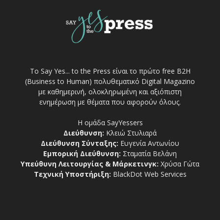
Το Say Yes... to the Press είναι το πρώτο free Β2Η
(Business to Human) πολυθεματικό Digital Magazino
με καθημερινή, ολοκληρωμένη και αξιόπιστη
ενημέρωση με θέματα που αφορούν όλους.
Η ομάδα SayYessers
Διεύθυνση:
Κλειώ Στυλιαρά
Διεύθυνση Σύνταξης:
Ευγενία Αντωνίου
Εμπορική Διεύθυνση:
Σταματία Βελάνη
Υπεύθυνη Λειτουργίας & Μάρκετινγκ:
Χρύσα Γώτα
Τεχνική Υποστήριξη:
BlackDot Web Services