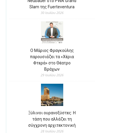
Neubauer στο PWA Grand
Slam της Fuerteventura
30 Ιουλίου 2026
Ο Μάριος Φραγκούλης
παρουσιάζει τα «Χέρια
Φτερά» στο Θέατρο
Βράχων
29 Ιουλίου 2026
Ξύλινοι ουρανοξύστες: Η
τάση που αλλάζει τη
σύγχρονη αρχιτεκτονική
28 Ιουλίου 2026