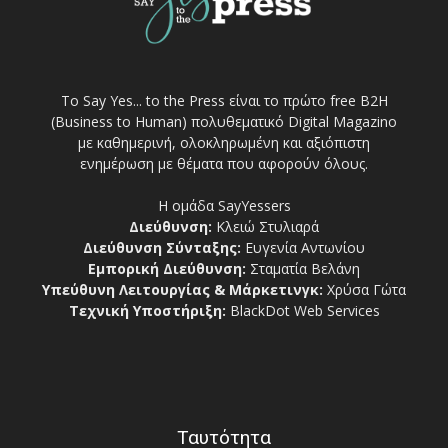
Το Say Yes... to the Press είναι το πρώτο free Β2Η
(Business to Human) πολυθεματικό Digital Magazino
με καθημερινή, ολοκληρωμένη και αξιόπιστη
ενημέρωση με θέματα που αφορούν όλους.
Η ομάδα SayYessers
Διεύθυνση:
Κλειώ Στυλιαρά
Διεύθυνση Σύνταξης:
Ευγενία Αντωνίου
Εμπορική Διεύθυνση:
Σταματία Βελάνη
Υπεύθυνη Λειτουργίας & Μάρκετινγκ:
Χρύσα Γώτα
Τεχνική Υποστήριξη:
BlackDot Web Services
Ταυτότητα