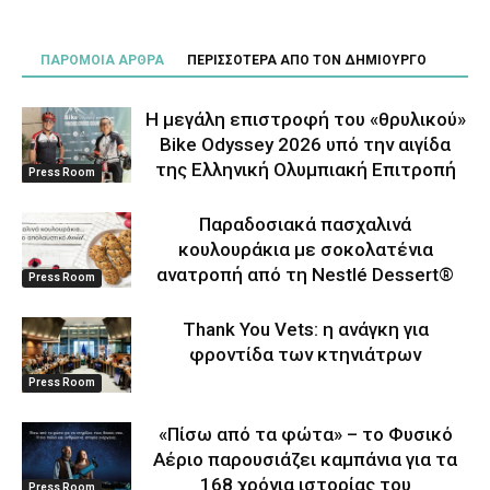
ΠΑΡΟΜΟΙΑ ΑΡΘΡΑ
ΠΕΡΙΣΣΟΤΕΡΑ ΑΠΟ ΤΟΝ ΔΗΜΙΟΥΡΓΟ
Η μεγάλη επιστροφή του «θρυλικού»
Bike Odyssey 2026 υπό την αιγίδα
της Ελληνική Ολυμπιακή Επιτροπή
Press Room
Παραδοσιακά πασχαλινά
κουλουράκια με σοκολατένια
ανατροπή από τη Nestlé Dessert®
Press Room
Thank You Vets: η ανάγκη για
φροντίδα των κτηνιάτρων
Press Room
«Πίσω από τα φώτα» – το Φυσικό
Αέριο παρουσιάζει καμπάνια για τα
168 χρόνια ιστορίας του
Press Room