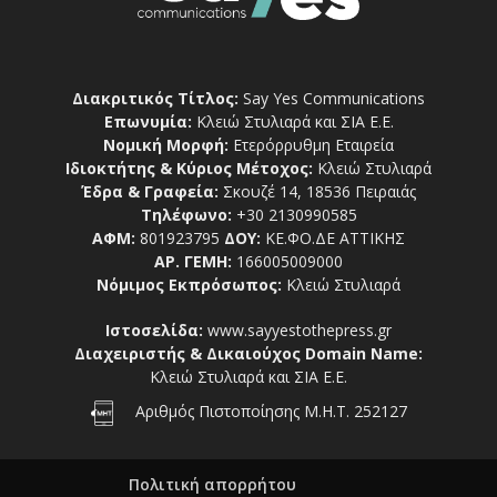
Διακριτικός Τίτλος:
Say Yes Communications
Επωνυμία:
Κλειώ Στυλιαρά και ΣΙΑ Ε.Ε.
Νομική Μορφή:
Ετερόρρυθμη Εταιρεία
Ιδιοκτήτης & Κύριος Μέτοχος:
Κλειώ Στυλιαρά
Έδρα & Γραφεία:
Σκουζέ 14, 18536 Πειραιάς
Τηλέφωνο:
+30 2130990585
ΑΦΜ:
801923795
ΔΟΥ:
ΚΕ.ΦΟ.ΔΕ ΑΤΤΙΚΗΣ
ΑΡ. ΓΕΜΗ:
166005009000
Νόμιμος Εκπρόσωπος:
Κλειώ Στυλιαρά
Ιστοσελίδα:
www.sayyestothepress.gr
Διαχειριστής & Δικαιούχος Domain Name:
Κλειώ Στυλιαρά και ΣΙΑ Ε.Ε.
Αριθμός Πιστοποίησης Μ.Η.Τ. 252127
Πολιτική απορρήτου