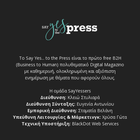
Το Say Yes... to the Press είναι το πρώτο free Β2Η
(Business to Human) πολυθεματικό Digital Magazino
με καθημερινή, ολοκληρωμένη και αξιόπιστη
ενημέρωση με θέματα που αφορούν όλους.
Η ομάδα SayYessers
Διεύθυνση:
Κλειώ Στυλιαρά
Διεύθυνση Σύνταξης:
Ευγενία Αντωνίου
Εμπορική Διεύθυνση:
Σταματία Βελάνη
Υπεύθυνη Λειτουργίας & Μάρκετινγκ:
Χρύσα Γώτα
Τεχνική Υποστήριξη:
BlackDot Web Services