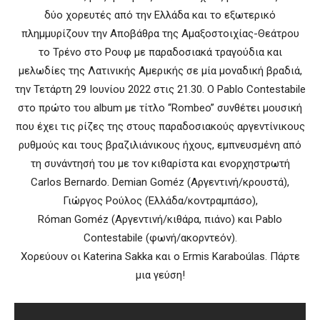
δύο χορευτές από την Ελλάδα και το εξωτερικό
πλημμυρίζουν την Αποβάθρα της Αμαξοστοιχίας-Θεάτρου
το Τρένο στο Ρουφ με παραδοσιακά τραγούδια και
μελωδίες της Λατινικής Αμερικής σε μία μοναδική βραδιά,
την Τετάρτη 29 Ιουνίου 2022 στις 21.30. Ο Pablo Contestabile
στο πρώτο του album με τίτλο “Rombeo” συνθέτει μουσική
που έχει τις ρίζες της στους παραδοσιακούς αργεντίνικους
ρυθμούς και τους βραζιλιάνικους ήχους, εμπνευσμένη από
τη συνάντησή του με τον κιθαρίστα και ενορχηστρωτή
Carlos Bernardo. Demian Goméz (Αργεντινή/κρουστά),
Γιώργος Ρούλος (Ελλάδα/κοντραμπάσο),
Róman Goméz (Αργεντινή/κιθάρα, πιάνο) και Pablo
Contestabile (φωνή/ακορντεόν).
Χορεύουν οι Katerina Sakka και ο Ermis Karaboúlas. Πάρτε
μια γεύση!