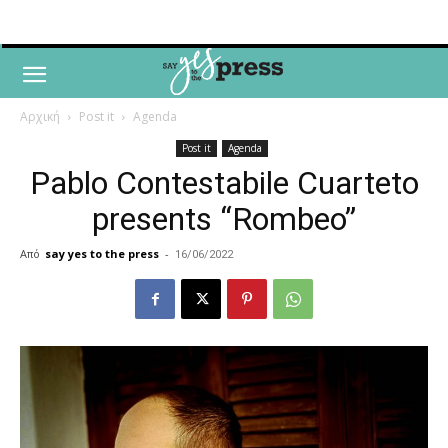
Αρχική
Post it
Agenda
Post it
Agenda
Pablo Contestabile Cuarteto
presents “Rombeo”
Από
say yes to the press
-
16/06/2022