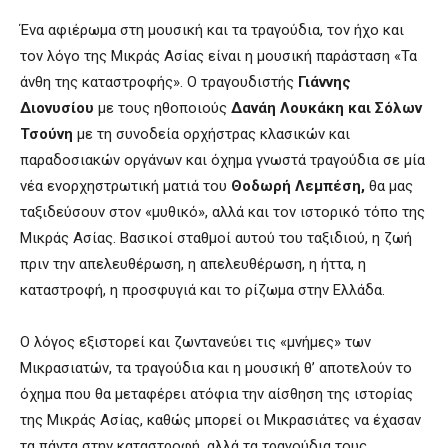
Ένα αφιέρωμα στη μουσική και τα τραγούδια, τον ήχο και
τον λόγο της Μικράς Ασίας είναι η μουσική παράσταση «Τα
άνθη της καταστροφής». Ο τραγουδιστής
Γιάννης
Διονυσίου
με τους ηθοποιούς
Δανάη Λουκάκη και Σόλων
Τσούνη
με τη συνοδεία ορχήστρας κλασικών και
παραδοσιακών οργάνων και όχημα γνωστά τραγούδια σε μία
νέα ενορχηστρωτική ματιά του
Θοδωρή Λεμπέση,
θα μας
ταξιδεύσουν στον «μυθικό», αλλά και τον ιστορικό τόπο της
Μικράς Ασίας. Βασικοί σταθμοί αυτού του ταξιδιού, η ζωή
πριν την απελευθέρωση, η απελευθέρωση, η ήττα, η
καταστροφή, η προσφυγιά και το ρίζωμα στην Ελλάδα.
Ο λόγος εξιστορεί και ζωντανεύει τις «μνήμες» των
Μικρασιατών, τα τραγούδια και η μουσική θ’ αποτελούν το
όχημα που θα μεταφέρει ατόφια την αίσθηση της ιστορίας
της Μικράς Ασίας, καθώς μπορεί οι Μικρασιάτες να έχασαν
τα πάντα στην καταστροφή, αλλά τα τραγούδια τους