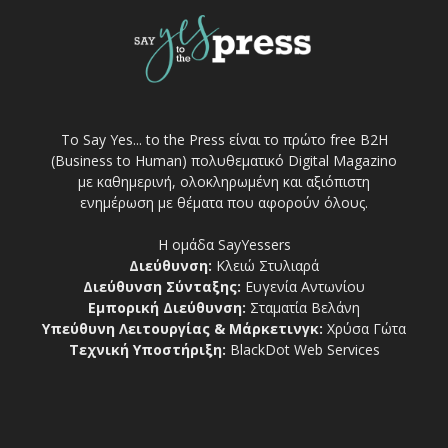
Το Say Yes... to the Press είναι το πρώτο free Β2Η
(Business to Human) πολυθεματικό Digital Magazino
με καθημερινή, ολοκληρωμένη και αξιόπιστη
ενημέρωση με θέματα που αφορούν όλους.
Η ομάδα SayYessers
Διεύθυνση:
Κλειώ Στυλιαρά
Διεύθυνση Σύνταξης:
Ευγενία Αντωνίου
Εμπορική Διεύθυνση:
Σταματία Βελάνη
Υπεύθυνη Λειτουργίας & Μάρκετινγκ:
Χρύσα Γώτα
Τεχνική Υποστήριξη:
BlackDot Web Services