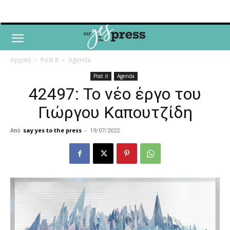
Αρχική
Post it
Agenda
Post it
Agenda
42497: Το νέο έργο του
Γιώργου Καπουτζίδη
Από
say yes to the press
-
19/07/2022