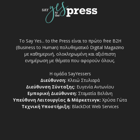
Το Say Yes... to the Press είναι το πρώτο free Β2Η
(Business to Human) πολυθεματικό Digital Magazino
με καθημερινή, ολοκληρωμένη και αξιόπιστη
ενημέρωση με θέματα που αφορούν όλους.
Η ομάδα SayYessers
Διεύθυνση:
Κλειώ Στυλιαρά
Διεύθυνση Σύνταξης:
Ευγενία Αντωνίου
Εμπορική Διεύθυνση:
Σταματία Βελάνη
Υπεύθυνη Λειτουργίας & Μάρκετινγκ:
Χρύσα Γώτα
Τεχνική Υποστήριξη:
BlackDot Web Services