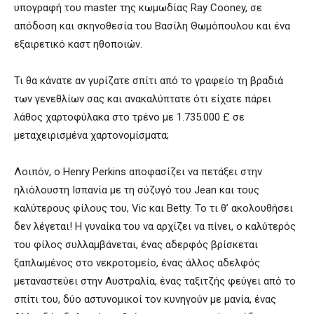
υπογραφή του master της κωμωδίας Ray Cooney, σε
απόδοση και σκηνοθεσία του Βασίλη Θωμόπουλου και ένα
εξαιρετικό καστ ηθοποιών.
Τι θα κάνατε αν γυρίζατε σπίτι από το γραφείο τη βραδιά
των γενεθλίων σας και ανακαλύπτατε ότι είχατε πάρει
λάθος χαρτοφύλακα στο τρένο με 1.735.000 £ σε
μεταχειρισμένα χαρτονομίσματα;
Λοιπόν, ο Henry Perkins αποφασίζει να πετάξει στην
ηλιόλουστη Ισπανία με τη σύζυγό του Jean και τους
καλύτερους φίλους του, Vic και Betty. Το τι θ’ ακολουθήσει
δεν λέγεται! Η γυναίκα του να αρχίζει να πίνει, ο καλύτερός
του φίλος συλλαμβάνεται, ένας αδερφός βρίσκεται
ξαπλωμένος στο νεκροτομείο, ένας άλλος αδελφός
μεταναστεύει στην Αυστραλία, ένας ταξιτζής φεύγει από το
σπίτι του, δύο αστυνομικοί τον κυνηγούν με μανία, ένας