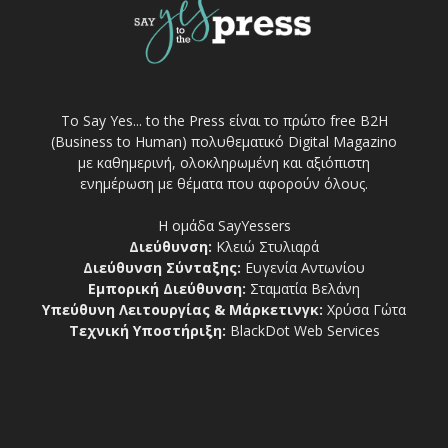
Το Say Yes... to the Press είναι το πρώτο free Β2Η
(Business to Human) πολυθεματικό Digital Magazino
με καθημερινή, ολοκληρωμένη και αξιόπιστη
ενημέρωση με θέματα που αφορούν όλους.
Η ομάδα SayYessers
Διεύθυνση:
Κλειώ Στυλιαρά
Διεύθυνση Σύνταξης:
Ευγενία Αντωνίου
Εμπορική Διεύθυνση:
Σταματία Βελάνη
Υπεύθυνη Λειτουργίας & Μάρκετινγκ:
Χρύσα Γώτα
Τεχνική Υποστήριξη:
BlackDot Web Services