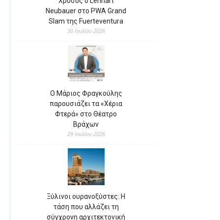
Χρυσός ο Lennart
Neubauer στο PWA Grand
Slam της Fuerteventura
30 Ιουλίου 2026
Ο Μάριος Φραγκούλης
παρουσιάζει τα «Χέρια
Φτερά» στο Θέατρο
Βράχων
29 Ιουλίου 2026
Ξύλινοι ουρανοξύστες: Η
τάση που αλλάζει τη
σύγχρονη αρχιτεκτονική