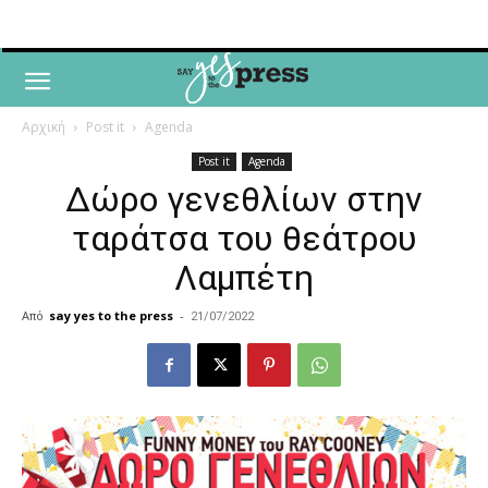
Αρχική
Post it
Agenda
Post it
Agenda
Δώρο γενεθλίων στην
ταράτσα του θεάτρου
Λαμπέτη
Από
say yes to the press
-
21/07/2022