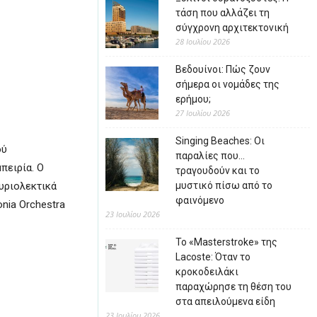
τάση που αλλάζει τη
σύγχρονη αρχιτεκτονική
28 Ιουλίου 2026
Βεδουίνοι: Πώς ζουν
σήμερα οι νομάδες της
ερήμου;
27 Ιουλίου 2026
Singing Beaches: Οι
ού
παραλίες που…
πειρία. Ο
τραγουδούν και το
υριολεκτικά
μυστικό πίσω από το
φαινόμενο
nia Orchestra
23 Ιουλίου 2026
Το «Masterstroke» της
Lacoste: Όταν το
κροκοδειλάκι
παραχώρησε τη θέση του
στα απειλούμενα είδη
23 Ιουλίου 2026