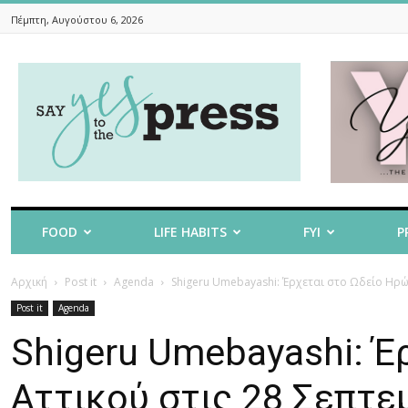
Πέμπτη, Αυγούστου 6, 2026
Say
Yes
To
The
Press
FOOD
LIFE HABITS
FYI
P
Αρχική
Post it
Agenda
Shigeru Umebayashi: Έρχεται στο Ωδείο Ηρώ
Post it
Agenda
Shigeru Umebayashi: Έ
Αττικού στις 28 Σεπτε