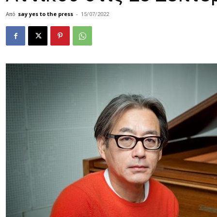
Από
say yes to the press
-
15/07/2022