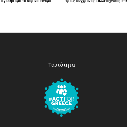
τί αγαπήσαμε το θερινό σινεμά
τρεις σύγχρονες καλλιτέχνιδες στ
Ταυτότητα