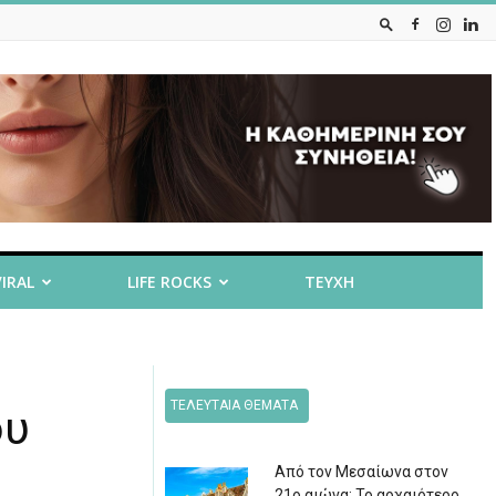
VIRAL
LIFE ROCKS
ΤΕΥΧΗ
ΤΕΛΕΥΤΑΙΑ ΘΕΜΑΤΑ
ου
Από τον Μεσαίωνα στον
21ο αιώνα: Το αρχαιότερο