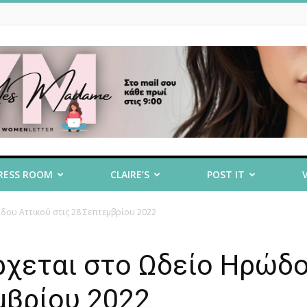
RESS ROOM
CLAIRE’S
POST IT
δου Αττικού στις 28 Σεπτεμβρίου 2022
ρχεται στο Ωδείο Ηρώδ
μβρίου 2022