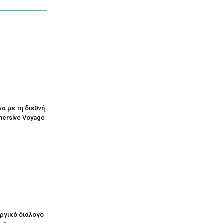
να με τη διεθνή
mersive Voyage
υργικό διάλογο