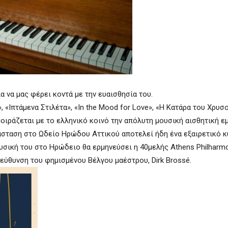
α να μας φέρει κοντά με την ευαισθησία του.
 «Ιπτάμενα Στιλέτα», «In the Mood for Love», «Η Κατάρα του Χρυσ
 μοιράζεται με το ελληνικό κοινό την απόλυτη μουσική αισθητική εμ
άσταση στο Ωδείο Ηρώδου Αττικού αποτελεί ήδη ένα εξαιρετικό κ
υσική του στο Ηρώδειο θα ερμηνεύσει η 40μελής Athens Philharmo
ιεύθυνση του φημισμένου Βέλγου μαέστρου, Dirk Brossé.