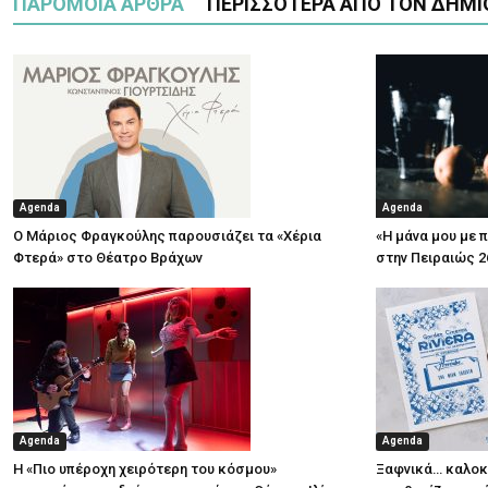
ΠΑΡΟΜΟΙΑ ΑΡΘΡΑ
ΠΕΡΙΣΣΟΤΕΡΑ ΑΠΟ ΤΟΝ ΔΗΜΙ
Agenda
Agenda
Ο Μάριος Φραγκούλης παρουσιάζει τα «Χέρια
«Η μάνα μου με 
Φτερά» στο Θέατρο Βράχων
στην Πειραιώς 2
Agenda
Agenda
Η «Πιο υπέροχη χειρότερη του κόσμου»
Ξαφνικά… καλοκα