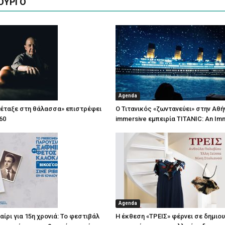
ΟΥΡΓΟ
Agenda
πέταξε στη θάλασσα» επιστρέφει
Ο Τιτανικός «ζωντανεύει» στην Αθή
60
immersive εμπειρία TITANIC: An Im
Agenda
ίρι για 15η χρονιά: Το φεστιβάλ
Η έκθεση «ΤΡΕΙΣ» φέρνει σε δημιο