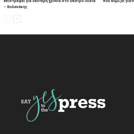
επιστρέφει για δεύτερη χρονιά στο Θέατρο Ιλίσια
που θυμίζει για
– Βολανάκης