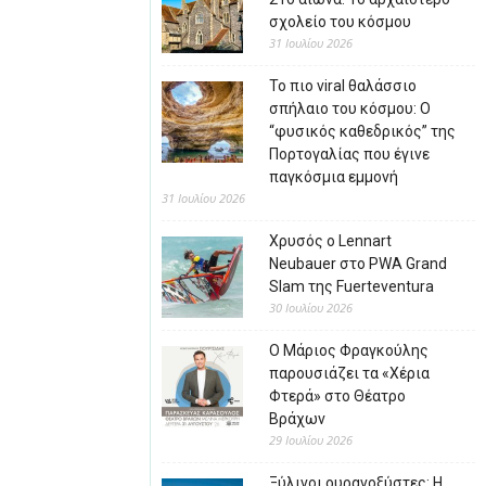
σχολείο του κόσμου
31 Ιουλίου 2026
Το πιο viral θαλάσσιο
σπήλαιο του κόσμου: Ο
“φυσικός καθεδρικός” της
Πορτογαλίας που έγινε
παγκόσμια εμμονή
31 Ιουλίου 2026
Χρυσός ο Lennart
Neubauer στο PWA Grand
Slam της Fuerteventura
30 Ιουλίου 2026
Ο Μάριος Φραγκούλης
παρουσιάζει τα «Χέρια
Φτερά» στο Θέατρο
Βράχων
29 Ιουλίου 2026
Ξύλινοι ουρανοξύστες: Η