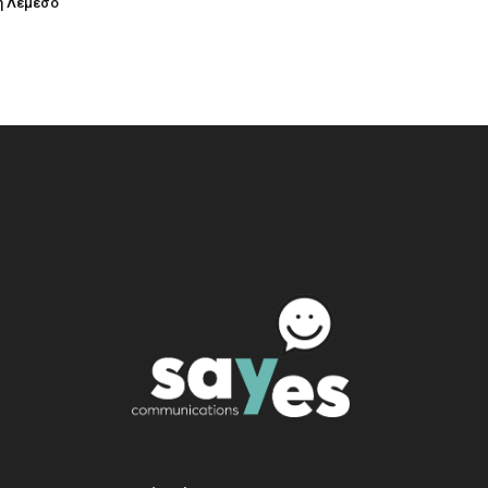
η Λεμεσό