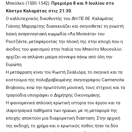
Μπεόλκο (1500-1542).
Πρεμιέρα
8 και 9 Ιουλίου στο
Κάστρο Καλαμάτας στις 21:30.
Ο καλλιτεχνικός διευθυντής του ΔΗ.ΠΕ.ΘΕ. Καλαμάτας
Γιάννης Μαργαρίτης διασκευάζει και σκηνοθετεί τη γνωστή
λαϊκή αναγεννησιακή κωμωδία «Λα Μοσκέτα» του
Ρουτζάντε, μεταφέροντας την πλοκή της στην εποχή που η
άνοδος του φασισμού στην Ιταλία του Μπενίτο Μουσολίνι
αρχίζει να απλώνει μαύρα σύννεφα πάνω από όλη την
Ευρώπη.
Η μετάφραση είναι του Κωστή Σκαλιόρα, το σκηνικό και τα
κοστούμια της πολυβραβευμένης σκηνογράφου Carmencita
Brojboiou, ενώ την πρωτότυπη μουσική, τους στίχους και τα
τραγούδια υπογράφει ο Δημήτρης Οικονομάκης.
Η φαινομενικά απλοϊκή ερωτική ιστορία του έργου και τα
ιλαροτραγικά παθήματα των ηρώων, με τη μεταφορά της
εποχής αποκτούν μια διαφορετική διάσταση. Στην αρχική
της εκδοχή, το χρήμα και ο ερωτικός πόθος ήταν τα δύο