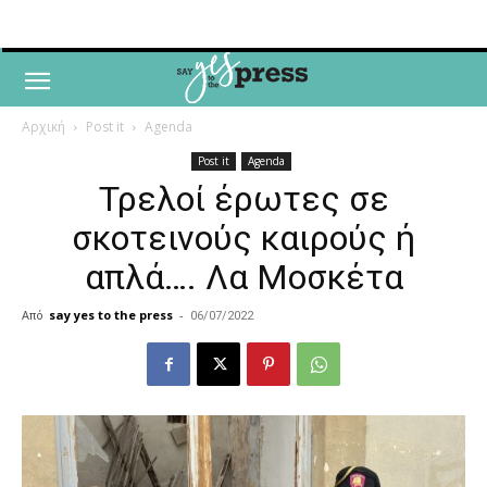
Αρχική
Post it
Agenda
Post it
Agenda
Τρελοί έρωτες σε
σκοτεινούς καιρούς ή
απλά…. Λα Μοσκέτα
Από
say yes to the press
-
06/07/2022