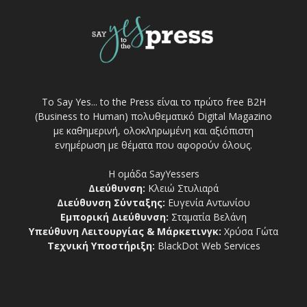
Το Say Yes... to the Press είναι το πρώτο free Β2Η
(Business to Human) πολυθεματικό Digital Magazino
με καθημερινή, ολοκληρωμένη και αξιόπιστη
ενημέρωση με θέματα που αφορούν όλους.
Η ομάδα SayYessers
Διεύθυνση:
Κλειώ Στυλιαρά
Διεύθυνση Σύνταξης:
Ευγενία Αντωνίου
Εμπορική Διεύθυνση:
Σταματία Βελάνη
Υπεύθυνη Λειτουργίας & Μάρκετινγκ:
Χρύσα Γώτα
Τεχνική Υποστήριξη:
BlackDot Web Services