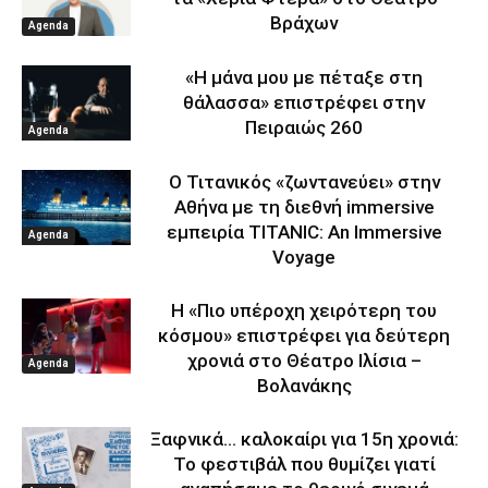
Βράχων
Agenda
«Η μάνα μου με πέταξε στη
θάλασσα» επιστρέφει στην
Πειραιώς 260
Agenda
Ο Τιτανικός «ζωντανεύει» στην
Αθήνα με τη διεθνή immersive
εμπειρία TITANIC: An Immersive
Agenda
Voyage
Η «Πιο υπέροχη χειρότερη του
κόσμου» επιστρέφει για δεύτερη
χρονιά στο Θέατρο Ιλίσια –
Agenda
Βολανάκης
Ξαφνικά… καλοκαίρι για 15η χρονιά:
Το φεστιβάλ που θυμίζει γιατί