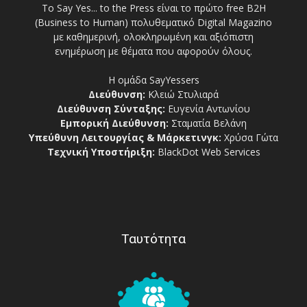
Το Say Yes... to the Press είναι το πρώτο free Β2Η
(Business to Human) πολυθεματικό Digital Magazino
με καθημερινή, ολοκληρωμένη και αξιόπιστη
ενημέρωση με θέματα που αφορούν όλους.
Η ομάδα SayYessers
Διεύθυνση:
Κλειώ Στυλιαρά
Διεύθυνση Σύνταξης:
Ευγενία Αντωνίου
Εμπορική Διεύθυνση:
Σταματία Βελάνη
Υπεύθυνη Λειτουργίας & Μάρκετινγκ:
Χρύσα Γώτα
Τεχνική Υποστήριξη:
BlackDot Web Services
Ταυτότητα