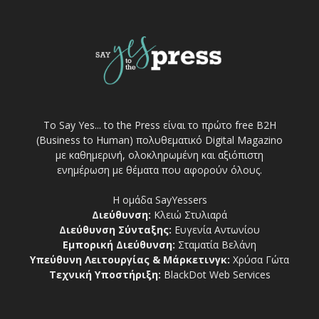
Το Say Yes... to the Press είναι το πρώτο free Β2Η
(Business to Human) πολυθεματικό Digital Magazino
με καθημερινή, ολοκληρωμένη και αξιόπιστη
ενημέρωση με θέματα που αφορούν όλους.
Η ομάδα SayYessers
Διεύθυνση:
Κλειώ Στυλιαρά
Διεύθυνση Σύνταξης:
Ευγενία Αντωνίου
Εμπορική Διεύθυνση:
Σταματία Βελάνη
Υπεύθυνη Λειτουργίας & Μάρκετινγκ:
Χρύσα Γώτα
Τεχνική Υποστήριξη:
BlackDot Web Services