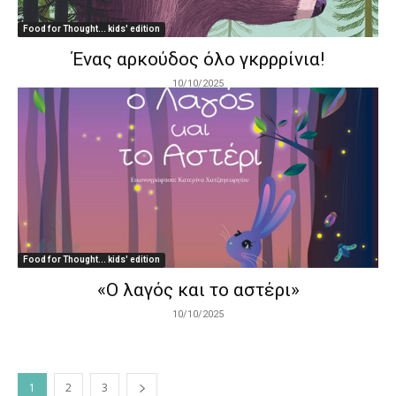
Food for Thought... kids' edition
Ένας αρκούδος όλο γκρρρίνια!
10/10/2025
Food for Thought... kids' edition
«O λαγός και το αστέρι»
10/10/2025
1
2
3