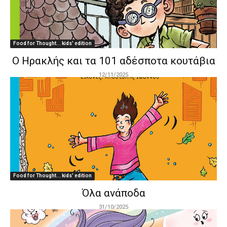
Food for Thought... kids' edition
Ο Ηρακλής και τα 101 αδέσποτα κουτάβια
12/11/2025
Food for Thought... kids' edition
Όλα ανάποδα
31/10/2025