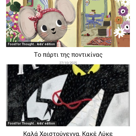
Food for Thought... kids' edition
Το πάρτι της ποντικίνας
27/10/2025
Food for Thought... kids' edition
Καλά Χριστούγεννα, Κακέ Λύκε