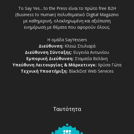
Το Say Yes... to the Press είναι το πρώτο free Β2Η
(Business to Human) πολυθεματικό Digital Magazino
με καθημερινή, ολοκληρωμένη και αξιόπιστη
ενημέρωση με θέματα που αφορούν όλους.
Η ομάδα SayYessers
Διεύθυνση:
Κλειώ Στυλιαρά
Διεύθυνση Σύνταξης:
Ευγενία Αντωνίου
Εμπορική Διεύθυνση:
Σταματία Βελάνη
Υπεύθυνη Λειτουργίας & Μάρκετινγκ:
Χρύσα Γώτα
Τεχνική Υποστήριξη:
BlackDot Web Services
Ταυτότητα