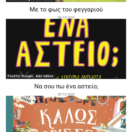
Με το φως του φεγγαριού
30/10/2025
Food for Thought... kids' edition
Να σου πω ένα αστείο;
30/10/2025