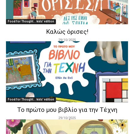
Food for Thought... kids' edition
Καλώς όρισες!
29/10/2025
Food for Thought... kids' edition
Το πρώτο μου βιβλίο για την Τέχνη
29/10/2025