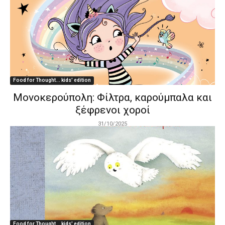
Food for Thought... kids' edition
Μονοκερούπολη: Φίλτρα, καρούμπαλα και
ξέφρενοι χοροί
31/10/2025
Food for Thought... kids' edition