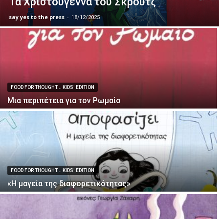
Τα Χριστούγεννα του Σκρουτζ
say yes to the press
-
18/12/2025
FOOD FOR THOUGHT... KIDS' EDITION
Μια περιπέτεια για τον Ρωμαίο
FOOD FOR THOUGHT... KIDS' EDITION
«Η μαγεία της διαφορετικότητας»