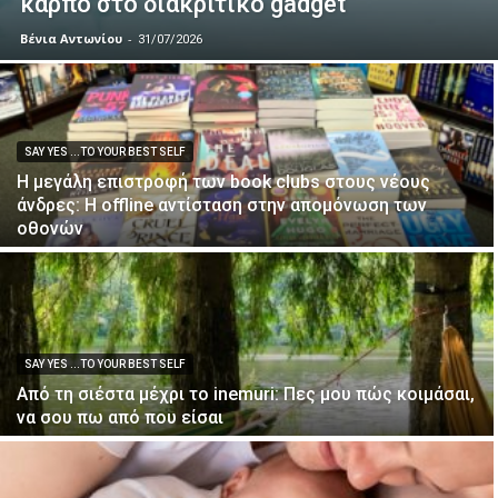
καρπό στο διακριτικό gadget
Βένια Αντωνίου
-
31/07/2026
SAY YES ...TO YOUR BEST SELF
Η μεγάλη επιστροφή των book clubs στους νέους
άνδρες: Η offline αντίσταση στην απομόνωση των
οθονών
SAY YES ...TO YOUR BEST SELF
Από τη σιέστα μέχρι το inemuri: Πες μου πώς κοιμάσαι,
να σου πω από που είσαι