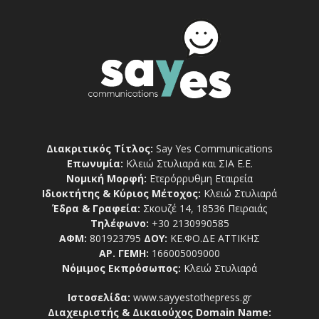
Διακριτικός Τίτλος:
Say Yes Communications
Επωνυμία:
Κλειώ Στυλιαρά και ΣΙΑ Ε.Ε.
Νομική Μορφή:
Ετερόρρυθμη Εταιρεία
Ιδιοκτήτης & Κύριος Μέτοχος:
Κλειώ Στυλιαρά
Έδρα & Γραφεία:
Σκουζέ 14, 18536 Πειραιάς
Τηλέφωνο:
+30 2130990585
ΑΦΜ:
801923795
ΔΟΥ:
ΚΕ.ΦΟ.ΔΕ ΑΤΤΙΚΗΣ
ΑΡ. ΓΕΜΗ:
166005009000
Νόμιμος Εκπρόσωπος:
Κλειώ Στυλιαρά
Ιστοσελίδα:
www.sayyestothepress.gr
Διαχειριστής & Δικαιούχος Domain Name: