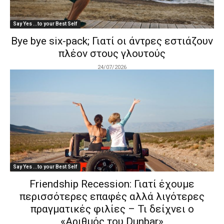
Say Yes ...to your Best Self
Bye bye six-pack; Γιατί οι άντρες εστιάζουν
πλέον στους γλουτούς
24/07/2026
Say Yes ...to your Best Self
Friendship Recession: Γιατί έχουμε
περισσότερες επαφές αλλά λιγότερες
πραγματικές φιλίες – Τι δείχνει ο
«Αριθμός του Dunbar»