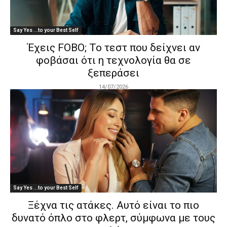
Say Yes ...to your Best Self
Έχεις FOBO; Το τεστ που δείχνει αν
φοβάσαι ότι η τεχνολογία θα σε
ξεπεράσει
14/07/2026
Say Yes ...to your Best Self
Ξέχνα τις ατάκες. Αυτό είναι το πιο
δυνατό όπλο στο φλερτ, σύμφωνα με τους