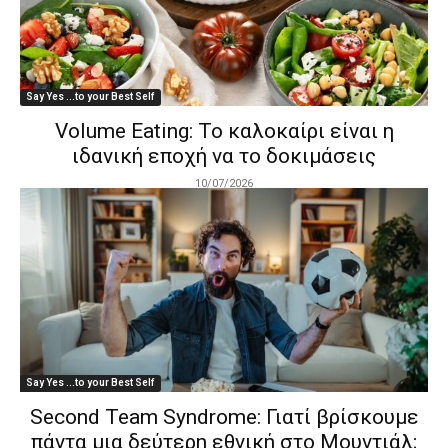
Say Yes ...to your Best Self
Volume Eating: To καλοκαίρι είναι η
ιδανική εποχή να το δοκιμάσεις
10/07/2026
Say Yes ...to your Best Self
Second Team Syndrome: Γιατί βρίσκουμε
πάντα μια δεύτερη εθνική στο Μουντιάλ;