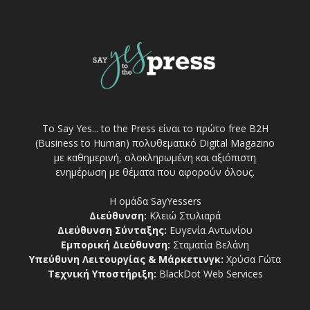
Το Say Yes... to the Press είναι το πρώτο free Β2Η
(Business to Human) πολυθεματικό Digital Magazino
με καθημερινή, ολοκληρωμένη και αξιόπιστη
ενημέρωση με θέματα που αφορούν όλους.
Η ομάδα SayYessers
Διεύθυνση:
Κλειώ Στυλιαρά
Διεύθυνση Σύνταξης:
Ευγενία Αντωνίου
Εμπορική Διεύθυνση:
Σταματία Βελάνη
Υπεύθυνη Λειτουργίας & Μάρκετινγκ:
Χρύσα Γώτα
Τεχνική Υποστήριξη:
BlackDot Web Services