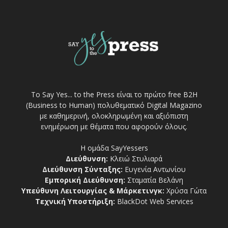
Το Say Yes... to the Press είναι το πρώτο free Β2Η
(Business to Human) πολυθεματικό Digital Magazino
με καθημερινή, ολοκληρωμένη και αξιόπιστη
ενημέρωση με θέματα που αφορούν όλους.
Η ομάδα SayYessers
Διεύθυνση:
Κλειώ Στυλιαρά
Διεύθυνση Σύνταξης:
Ευγενία Αντωνίου
Εμπορική Διεύθυνση:
Σταματία Βελάνη
Υπεύθυνη Λειτουργίας & Μάρκετινγκ:
Χρύσα Γώτα
Τεχνική Υποστήριξη:
BlackDot Web Services