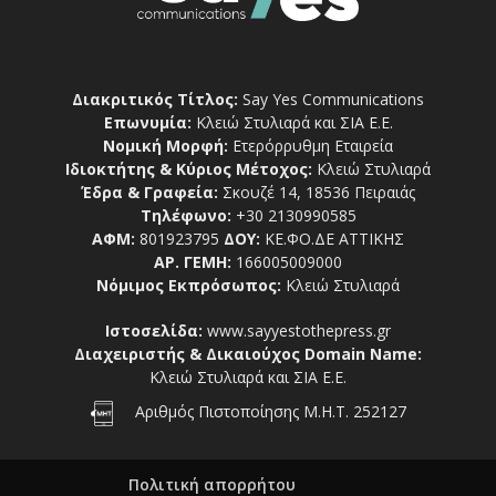
Διακριτικός Τίτλος:
Say Yes Communications
Επωνυμία:
Κλειώ Στυλιαρά και ΣΙΑ Ε.Ε.
Νομική Μορφή:
Ετερόρρυθμη Εταιρεία
Ιδιοκτήτης & Κύριος Μέτοχος:
Κλειώ Στυλιαρά
Έδρα & Γραφεία:
Σκουζέ 14, 18536 Πειραιάς
Τηλέφωνο:
+30 2130990585
ΑΦΜ:
801923795
ΔΟΥ:
ΚΕ.ΦΟ.ΔΕ ΑΤΤΙΚΗΣ
ΑΡ. ΓΕΜΗ:
166005009000
Νόμιμος Εκπρόσωπος:
Κλειώ Στυλιαρά
Ιστοσελίδα:
www.sayyestothepress.gr
Διαχειριστής & Δικαιούχος Domain Name:
Κλειώ Στυλιαρά και ΣΙΑ Ε.Ε.
Αριθμός Πιστοποίησης Μ.Η.Τ. 252127
Πολιτική απορρήτου