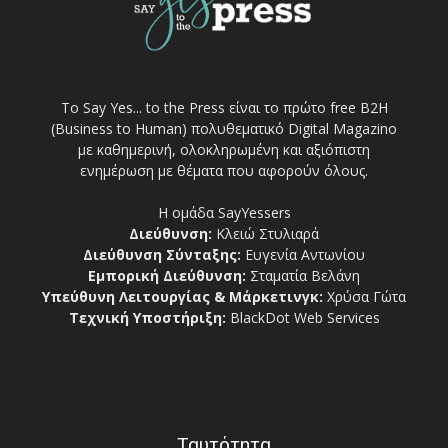
Το Say Yes... to the Press είναι το πρώτο free Β2Η
(Business to Human) πολυθεματικό Digital Magazino
με καθημερινή, ολοκληρωμένη και αξιόπιστη
ενημέρωση με θέματα που αφορούν όλους.
Η ομάδα SayYessers
Διεύθυνση:
Κλειώ Στυλιαρά
Διεύθυνση Σύνταξης:
Ευγενία Αντωνίου
Εμπορική Διεύθυνση:
Σταματία Βελάνη
Υπεύθυνη Λειτουργίας & Μάρκετινγκ:
Χρύσα Γώτα
Τεχνική Υποστήριξη:
BlackDot Web Services
Ταυτότητα